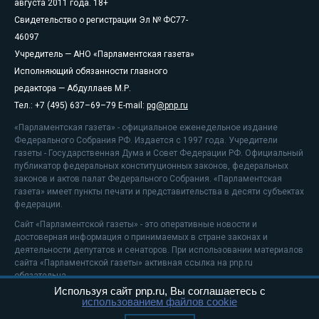
августа 2011 года. 18+
Свидетельство о регистрации Эл № ФС77-
46097
Учредитель — АНО «Парламентская газета»
Исполняющий обязанности главного
редактора — Абдуллаев М.Р.
Тел.: +7 (495) 637–69–79 E-mail:
pg@pnp.ru
«Парламентская газета» - официальное еженедельное издание
Федерального Собрания РФ. Издается с 1997 года. Учредители
газеты - Государственная Дума и Совет Федерации РФ. Официальный
публикатор федеральных конституционных законов, федеральных
законов и актов палат Федерального Собрания. «Парламентская
газета» имеет пункты печати и представительства в десяти субъектах
федерации.
Сайт «Парламентской газеты» - это оперативные новости и
достоверная информация о принимаемых в стране законах и
деятельности депутатов и сенаторов. При использовании материалов
сайта «Парламентской газеты» активная ссылка на pnp.ru
обязательна.
Используя сайт pnp.ru, Вы соглашаетесь с
На информационном ресурсе применяются
рекомендательные
использованием файлов cookie
технологии