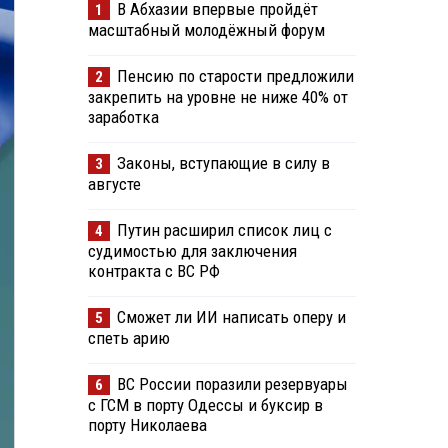
В Абхазии впервые пройдёт
1
масштабный молодёжный форум
Пенсию по старости предложили
2
закрепить на уровне не ниже 40% от
заработка
Законы, вступающие в силу в
3
августе
Путин расширил список лиц с
4
судимостью для заключения
контракта с ВС РФ
Сможет ли ИИ написать оперу и
5
спеть арию
ВС России поразили резервуары
6
с ГСМ в порту Одессы и буксир в
порту Николаева