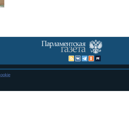
ookie
Карта сайта
енная Дума и Совет Федерации РФ. Официальный публикатор