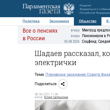
Издание
Федерального Собран
Российской Федераци
Политика
Экономика
Общество
В
Все о пенсиях
Фото
Авторы
Персоны
Мнения
Регионы
Минтруд предлож
вчера
Пенсионеров в Р
вчера
в России
Соцфонд: Средня
05.08.2026
Шадаев рассказал, ко
электрички
Тема:
Пленарное заседание Совета Феде
Поделиться
08.06.2022 11:48
Автор:
Юлия Сапрыгина