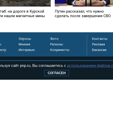
таб: на дороге в Курской
Путин рассказал, что нужно
ти нашли магнитные мины
сделать после завершения СВО
Опросы
Фото
Контакты
ы
Мнения
Регионы
Реклама
ентр
Интервью
Колумнисты
Вакансии
льзуя сайт pnp.ru, Вы соглашаетесь с
использованием файлов c
регистрировано в
СОГЛАСЕН
 технологий и
8+
.
дерального Собрания РФ. Издается с 1997 года. Учредители газеты - Государств