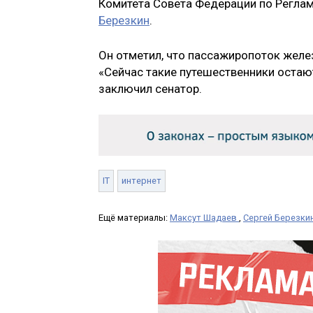
Комитета Совета Федерации по Реглам
Березкин
.
Он отметил, что пассажиропоток желе
«Сейчас такие путешественники остают
заключил сенатор.
IT
интернет
Ещё материалы:
Максут Шадаев
,
Сергей Березки