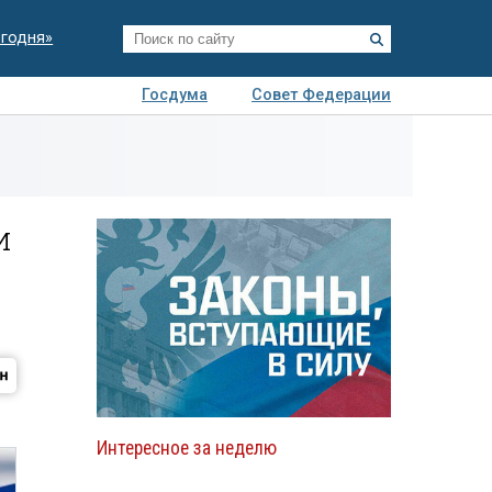
егодня»
Госдума
Совет Федерации
я
Авто
Недвижимость
Технологии
иза
и
Интересное за неделю