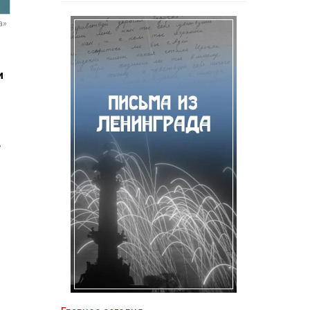
а»
и
,