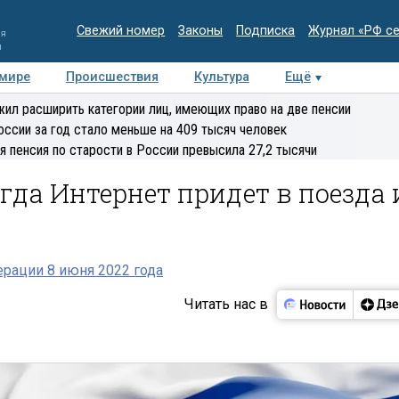
Свежий номер
Законы
Подписка
Журнал «РФ с
ия
и
 мире
Происшествия
Культура
Ещё
Медиацентр
Интервью
Колумнисты
Делова
ил расширить категории лиц, имеющих право на две пенсии
эксперт
оссии за год стало меньше на 409 тысяч человек
я пенсия по старости в России превысила 27,2 тысячи
гда Интернет придет в поезда 
рации 8 июня 2022 года
Читать нас в