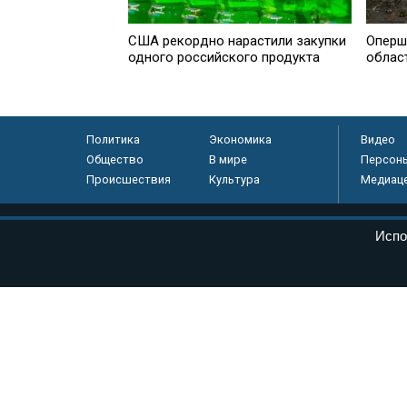
США рекордно нарастили закупки
Оперш
одного российского продукта
облас
Политика
Экономика
Видео
Общество
В мире
Персон
Происшествия
Культура
Медиац
© «Парламентская газета», 2026 г.
Испо
Электронное периодическое издание «Парламентская газета» за
Федеральной службе по надзору в сфере связи, информационных
массовых коммуникаций (Роскомнадзор) 05 августа 2011 года. 1
Свидетельство о регистрации Эл № ФС77-46097
Учредитель — АНО «Парламентская газета»
Исполняющий обязанности главного редактора — Абдуллаев М.Р
Тел.: +7 (495) 637–69–79 E-mail:
pg@pnp.ru
«Парламентская газета» - официальное еженедельное издание Фе