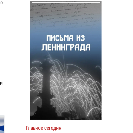
АО
 и
й
Главное сегодня