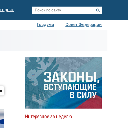
егодня»
Госдума
Совет Федерации
я
Авто
Недвижимость
Технологии
иза
Интересное за неделю