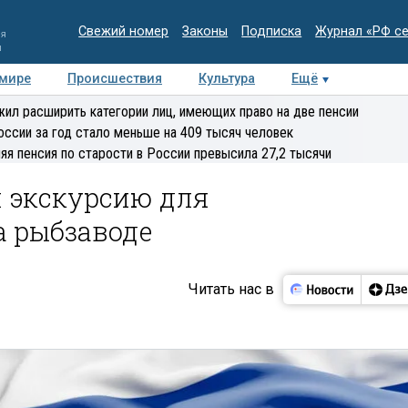
Свежий номер
Законы
Подписка
Журнал «РФ с
ия
и
 мире
Происшествия
Культура
Ещё
Медиацентр
Интервью
Колумнисты
Делова
ил расширить категории лиц, имеющих право на две пенсии
эксперт
оссии за год стало меньше на 409 тысяч человек
яя пенсия по старости в России превысила 27,2 тысячи
л экскурсию для
а рыбзаводе
Читать нас в