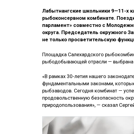
Лабытнангские школьники 9—11-х к
рыбоконсервном комбинате. Поездк
парламент» совместно с Молодежн
округа. Председатель окружного За
не только просветительскую функц
Площадка Салехардского рыбокомбина
рыбодобывающей отрасли — выбрана 
«В рамках 30-летия нашего законодат
фундаментальными законами, которые 
рыбзаводов. Сегодня комбинат — усп
продовольственную безопасность окр
природопользования», — сказал Серге