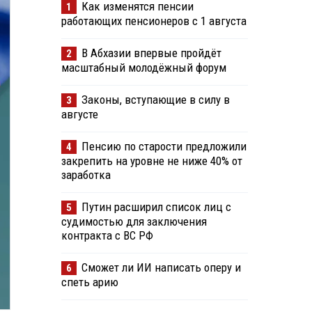
Как изменятся пенсии
1
работающих пенсионеров с 1 августа
В Абхазии впервые пройдёт
2
масштабный молодёжный форум
Законы, вступающие в силу в
3
августе
Пенсию по старости предложили
4
закрепить на уровне не ниже 40% от
заработка
Путин расширил список лиц с
5
судимостью для заключения
контракта с ВС РФ
Сможет ли ИИ написать оперу и
6
спеть арию