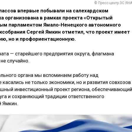
© Пресс-центр ЗС ЯН
лассов впервые побывали на салехардском
а организована в рамках проекта «Открытый
ым парламентом Ямало-Ненецкого автономного
ксобрания Сергей Ямкин отметил, что проект имеет
ию, но и профориентационную.
та — старейшего предприятия округа, флагмана
не случайно.
ельного органа мы вспоминаем работу над
касались не только экономики, но и развития совхозов
ешный инвестиционный проект региона, обеспечивающи
уга и сохраняющий традиции ответственного
й Ямкин.