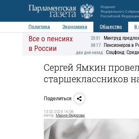
Издание
Федерального Собран
Российской Федераци
Политика
Экономика
Общество
В
Все о пенсиях
Фото
Авторы
Персоны
Мнения
Регионы
Минтруд предлож
20:01
Пенсионеров в Р
08:17
в России
Соцфонд: Средн
два дня назад
Сергей Ямкин прове
старшеклассников н
Поделиться
13.02.2024 16:06
Автор:
Мария Федорова