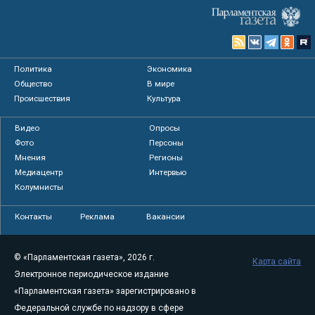
Политика
Экономика
Общество
В мире
Происшествия
Культура
Видео
Опросы
Фото
Персоны
Мнения
Регионы
Медиацентр
Интервью
Колумнисты
Контакты
Реклама
Вакансии
© «Парламентская газета», 2026 г.
Карта сайта
Электронное периодическое издание
«Парламентская газета» зарегистрировано в
Федеральной службе по надзору в сфере