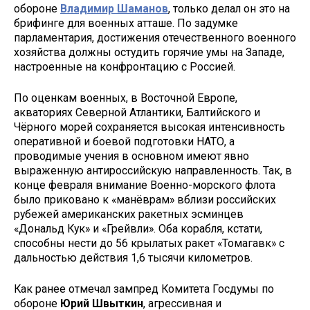
обороне
Владимир Шаманов
, только делал он это на
брифинге для военных атташе. По задумке
парламентария, достижения отечественного военного
хозяйства должны остудить горячие умы на Западе,
настроенные на конфронтацию с Россией.
По оценкам военных, в Восточной Европе,
акваториях Северной Атлантики, Балтийского и
Чёрного морей сохраняется высокая интенсивность
оперативной и боевой подготовки НАТО, а
проводимые учения в основном имеют явно
выраженную антироссийскую направленность. Так, в
конце февраля внимание Военно-морского флота
было приковано к «манёврам» вблизи российских
рубежей американских ракетных эсминцев
«Дональд Кук» и «Грейвли». Оба корабля, кстати,
способны нести до 56 крылатых ракет «Томагавк» с
дальностью действия 1,6 тысячи километров.
Как ранее отмечал зампред Комитета Госдумы по
обороне
Юрий Швыткин
, агрессивная и