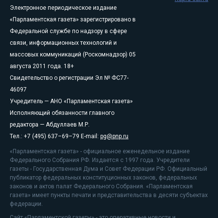
Электронное периодическое издание
«Парламентская газета» зарегистрировано в
Федеральной службе по надзору в сфере
связи, информационных технологий и
массовых коммуникаций (Роскомнадзор) 05
августа 2011 года. 18+
Свидетельство о регистрации Эл № ФС77-
46097
Учредитель — АНО «Парламентская газета»
Исполняющий обязанности главного
редактора — Абдуллаев М.Р.
Тел.: +7 (495) 637–69–79 E-mail:
pg@pnp.ru
«Парламентская газета» - официальное еженедельное издание
Федерального Собрания РФ. Издается с 1997 года. Учредители
газеты - Государственная Дума и Совет Федерации РФ. Официальный
публикатор федеральных конституционных законов, федеральных
законов и актов палат Федерального Собрания. «Парламентская
газета» имеет пункты печати и представительства в десяти субъектах
федерации.
Сайт «Парламентской газеты» - это оперативные новости и