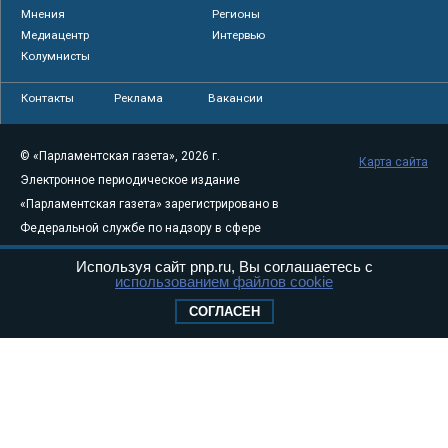
Мнения
Регионы
Медиацентр
Интервью
Колумнисты
Контакты
Реклама
Вакансии
© «Парламентская газета», 2026 г.
Карта сайта
Электронное периодическое издание
«Парламентская газета» зарегистрировано в
Федеральной службе по надзору в сфере
связи, информационных технологий и
Используя сайт pnp.ru, Вы соглашаетесь с
массовых коммуникаций (Роскомнадзор) 05
использованием файлов cookie
августа 2011 года. 18+
СОГЛАСЕН
Свидетельство о регистрации Эл № ФС77-
46097
Учредитель — АНО «Парламентская газета»
Исполняющий обязанности главного
редактора — Абдуллаев М.Р.
Тел.: +7 (495) 637–69–79 E-mail:
pg@pnp.ru