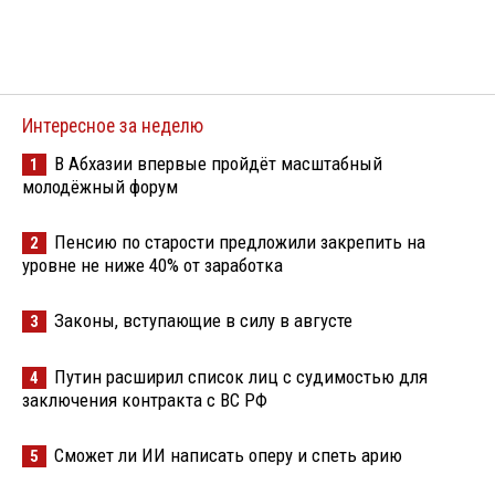
Интересное за неделю
В Абхазии впервые пройдёт масштабный
1
молодёжный форум
Пенсию по старости предложили закрепить на
2
уровне не ниже 40% от заработка
Законы, вступающие в силу в августе
3
Путин расширил список лиц с судимостью для
4
заключения контракта с ВС РФ
Сможет ли ИИ написать оперу и спеть арию
5