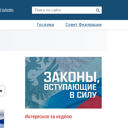
егодня»
Госдума
Совет Федерации
я
Авто
Недвижимость
Технологии
иза
Интересное за неделю