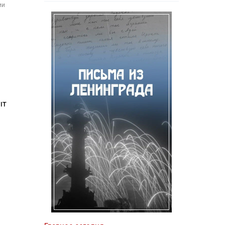
ии
ыт