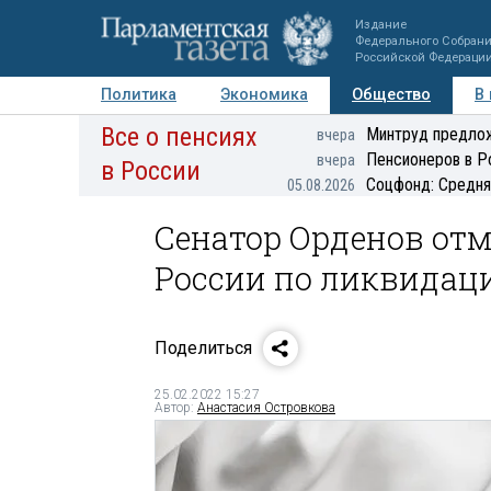
Издание
Федерального Собран
Российской Федераци
Политика
Экономика
Общество
В
Все о пенсиях
Фото
Авторы
Персоны
Мнения
Регионы
Минтруд предлож
вчера
Пенсионеров в Р
вчера
в России
Соцфонд: Средня
05.08.2026
Сенатор Орденов от
России по ликвидац
Поделиться
25.02.2022 15:27
Автор:
Анастасия Островкова