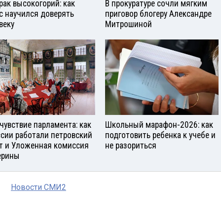
рак высокогорий: как
В прокуратуре сочли мягким
с научился доверять
приговор блогеру Александре
веку
Митрошиной
чувствие парламента: как
Школьный марафон-2026: как
ссии работали петровский
подготовить ребенка к учебе и
т и Уложенная комиссия
не разориться
ерины
Новости СМИ2