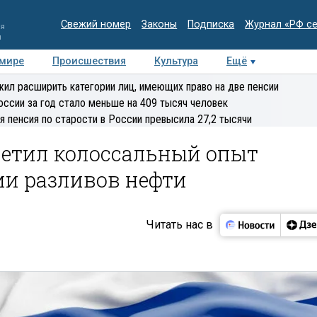
Свежий номер
Законы
Подписка
Журнал «РФ с
ия
и
 мире
Происшествия
Культура
Ещё
Медиацентр
Интервью
Колумнисты
Делова
ил расширить категории лиц, имеющих право на две пенсии
эксперт
оссии за год стало меньше на 409 тысяч человек
я пенсия по старости в России превысила 27,2 тысячи
метил колоссальный опыт
ии разливов нефти
Читать нас в