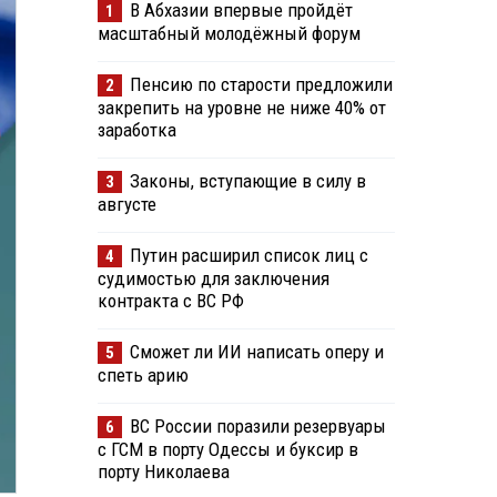
В Абхазии впервые пройдёт
1
масштабный молодёжный форум
Пенсию по старости предложили
2
закрепить на уровне не ниже 40% от
заработка
Законы, вступающие в силу в
3
августе
Путин расширил список лиц с
4
судимостью для заключения
контракта с ВС РФ
Сможет ли ИИ написать оперу и
5
спеть арию
ВС России поразили резервуары
6
с ГСМ в порту Одессы и буксир в
порту Николаева