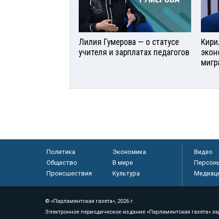
Лилия Гумерова — о статусе
Кири
учителя и зарплатах педагогов
экон
мигр
Политика
Экономика
Видео
Общество
В мире
Персон
Происшествия
Культура
Медиац
© «Парламентская газета», 2026 г.
Электронное периодическое издание «Парламентская газета» за