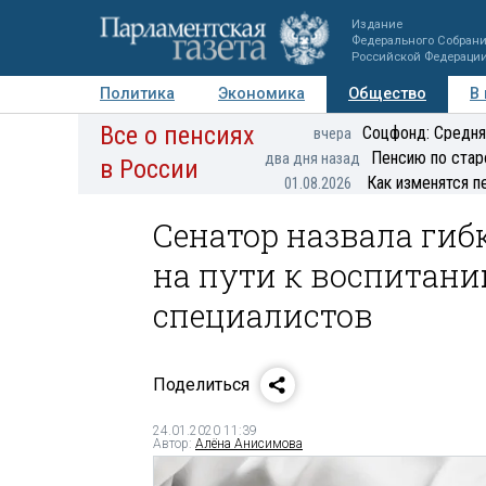
Издание
Федерального Собран
Российской Федераци
Политика
Экономика
Общество
В
Все о пенсиях
Фото
Авторы
Персоны
Мнения
Регионы
Соцфонд: Средня
вчера
Пенсию по стар
два дня назад
в России
Как изменятся п
01.08.2026
Сенатор назвала ги
на пути к воспитан
специалистов
Поделиться
24.01.2020 11:39
Автор:
Алёна Анисимова