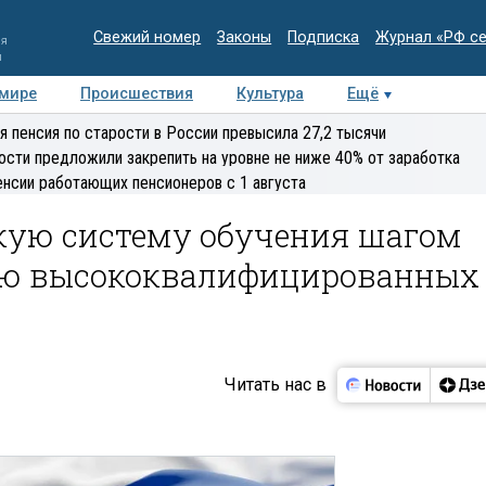
Свежий номер
Законы
Подписка
Журнал «РФ с
ия
и
 мире
Происшествия
Культура
Ещё
Медиацентр
Интервью
Колумнисты
Делова
я пенсия по старости в России превысила 27,2 тысячи
эксперт
ости предложили закрепить на уровне не ниже 40% от заработка
енсии работающих пенсионеров с 1 августа
бкую систему обучения шагом
ию высококвалифицированных
Читать нас в