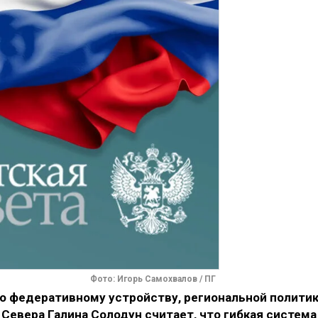
Фото: Игорь Самохвалов / ПГ
о федеративному устройству, региональной политик
евера Галина Солодун считает, что гибкая система