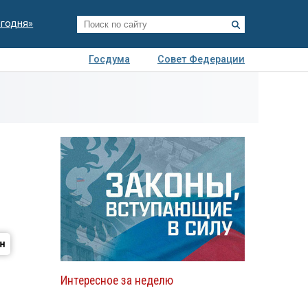
егодня»
Госдума
Совет Федерации
я
Авто
Недвижимость
Технологии
иза
Интересное за неделю