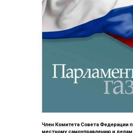
Член Комитета Совета Федерации п
местному самоуправлению и делам С