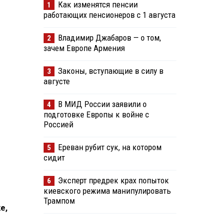
Как изменятся пенсии
1
работающих пенсионеров с 1 августа
Владимир Джабаров — о том,
2
зачем Европе Армения
Законы, вступающие в силу в
3
августе
В МИД России заявили о
4
подготовке Европы к войне с
Россией
Ереван рубит сук, на котором
5
сидит
Эксперт предрек крах попыток
6
киевского режима манипулировать
Трампом
е,