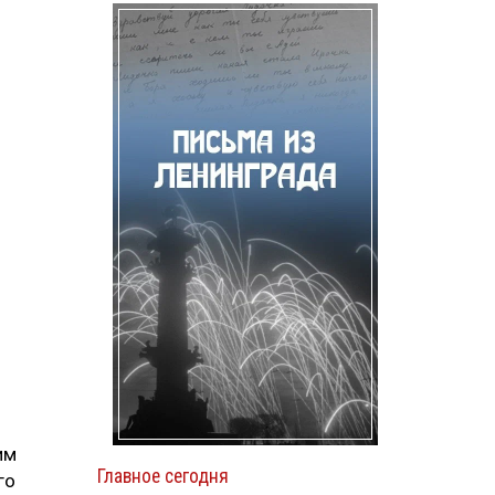
им
Главное сегодня
го