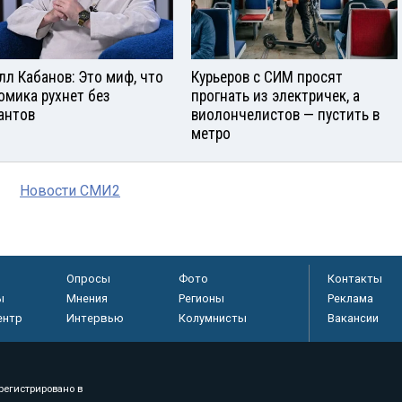
лл Кабанов: Это миф, что
Курьеров с СИМ просят
омика рухнет без
прогнать из электричек, а
антов
виолончелистов — пустить в
метро
Новости СМИ2
Опросы
Фото
Контакты
ы
Мнения
Регионы
Реклама
ентр
Интервью
Колумнисты
Вакансии
регистрировано в