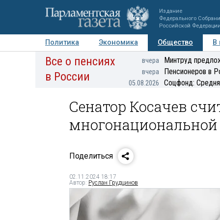
Издание
Федерального Собран
Российской Федераци
Политика
Экономика
Общество
В
Все о пенсиях
Фото
Авторы
Персоны
Мнения
Регионы
Минтруд предлож
вчера
Пенсионеров в Р
вчера
в России
Соцфонд: Средня
05.08.2026
Сенатор Косачев счи
многонациональной 
Поделиться
02.11.2024 18:17
Автор:
Руслан Грудцинов