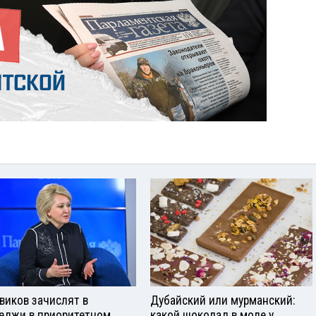
виков зачислят в
Дубайский или мурманский:
еджи в приоритетном
какой шоколад в моде у