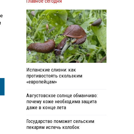
Главное сегодня
ве
м
Испанские слизни: как
противостоять скользким
«европейцам»
Августовское солнце обманчиво:
почему коже необходима защита
даже в конце лета
Государство поможет сельским
пекарям испечь колобок