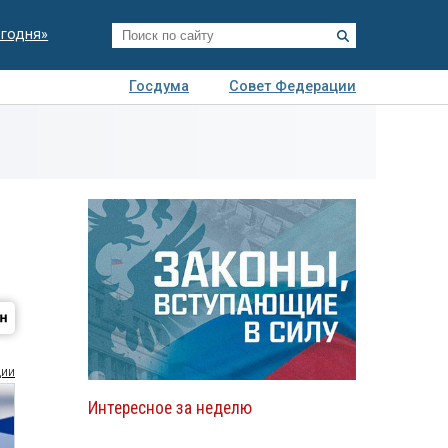
егодня»
Госдума
Совет Федерации
я
Авто
Недвижимость
Технологии
иза
ции
Интересное за неделю