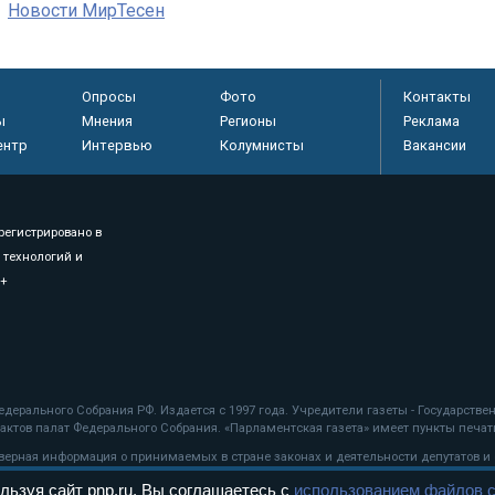
Новости МирТесен
Опросы
Фото
Контакты
ы
Мнения
Регионы
Реклама
ентр
Интервью
Колумнисты
Вакансии
регистрировано в
 технологий и
8+
.
дерального Собрания РФ. Издается с 1997 года. Учредители газеты - Государств
ктов палат Федерального Собрания. «Парламентская газета» имеет пункты печати
оверная информация о принимаемых в стране законах и деятельности депутатов и
льзуя сайт pnp.ru, Вы соглашаетесь с
использованием файлов c