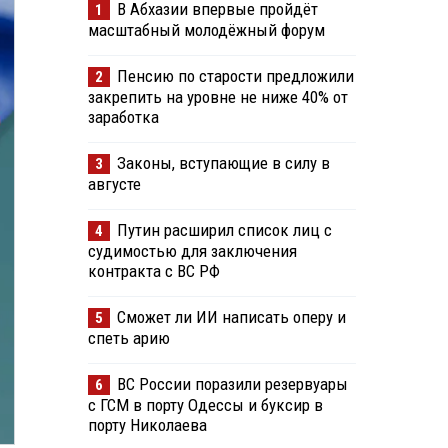
В Абхазии впервые пройдёт
1
масштабный молодёжный форум
Пенсию по старости предложили
2
закрепить на уровне не ниже 40% от
заработка
Законы, вступающие в силу в
3
августе
Путин расширил список лиц с
4
судимостью для заключения
контракта с ВС РФ
Сможет ли ИИ написать оперу и
5
спеть арию
ВС России поразили резервуары
6
с ГСМ в порту Одессы и буксир в
порту Николаева