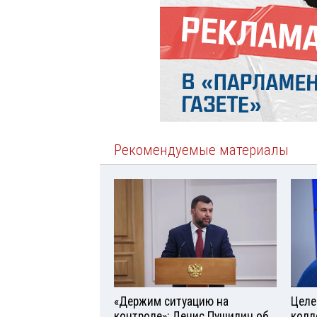
Рекомендуемые материалы
«Держим ситуацию на
Целе
контроле»: Денис Пушилин об
колл