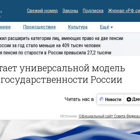
Свежий номер
Законы
Подписка
Журнал «РФ с
ия
и
 мире
Происшествия
Культура
Ещё
Медиацентр
Интервью
Колумнисты
Делова
ил расширить категории лиц, имеющих право на две пенсии
эксперт
оссии за год стало меньше на 409 тысяч человек
я пенсия по старости в России превысила 27,2 тысячи
тает универсальной модель
государственности России
Читать нас в
Источник:
Официальный сайт Совета Федера