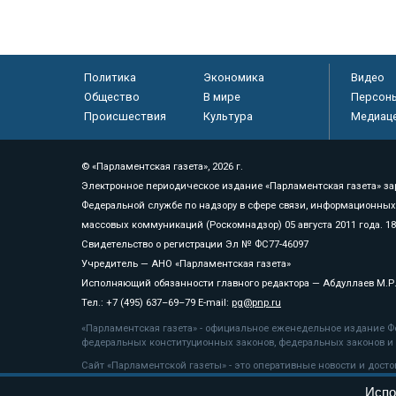
Политика
Экономика
Видео
Общество
В мире
Персон
Происшествия
Культура
Медиац
© «Парламентская газета», 2026 г.
Электронное периодическое издание «Парламентская газета» за
Федеральной службе по надзору в сфере связи, информационных
массовых коммуникаций (Роскомнадзор) 05 августа 2011 года. 1
Свидетельство о регистрации Эл № ФС77-46097
Учредитель — АНО «Парламентская газета»
Исполняющий обязанности главного редактора — Абдуллаев М.Р
Тел.: +7 (495) 637–69–79 E-mail:
pg@pnp.ru
«Парламентская газета» - официальное еженедельное издание Фе
федеральных конституционных законов, федеральных законов и а
Сайт «Парламентской газеты» - это оперативные новости и дост
«Парламентской газеты» активная ссылка на pnp.ru обязательна.
Испо