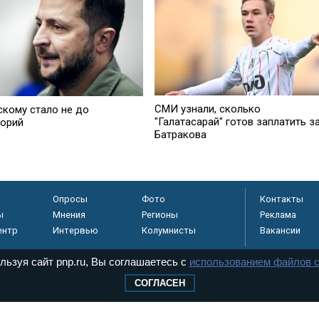
СМИ узнали, сколько
скому стало не до
"Галатасарай" готов заплатить з
торий
Батракова
Опросы
Фото
Контакты
ы
Мнения
Регионы
Реклама
ентр
Интервью
Колумнисты
Вакансии
льзуя сайт pnp.ru, Вы соглашаетесь с
использованием файлов c
СОГЛАСЕН
регистрировано в
 технологий и
8+