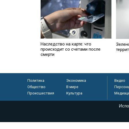
Наследство на карте: что
Зелен
происходит со счетами после
терри
смерти
Политика
Экономика
Видео
Общество
В мире
Персон
Происшествия
Культура
Медиац
Испо
© «Парламентская газета», 2026 г.
Электронное периодическое издание «Парламентская газета» за
Федеральной службе по надзору в сфере связи, информационных
массовых коммуникаций (Роскомнадзор) 05 августа 2011 года. 1