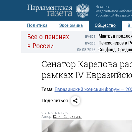
Издание
Федерального Собран
Российской Федераци
Политика
Экономика
Общество
В
Все о пенсиях
Фото
Авторы
Персоны
Мнения
Регионы
Минтруд предлож
вчера
Пенсионеров в Р
вчера
в России
Соцфонд: Средня
05.08.2026
Сенатор Карелова ра
рамках IV Евразийск
Тема:
Евразийский женский форум — 20
Поделиться
23.07.2024 12:51
Автор:
Юлия Сапрыгина