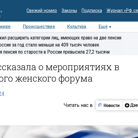
Свежий номер
Законы
Подписка
Журнал «РФ с
ия
и
 мире
Происшествия
Культура
Ещё
Медиацентр
Интервью
Колумнисты
Делова
ил расширить категории лиц, имеющих право на две пенсии
эксперт
оссии за год стало меньше на 409 тысяч человек
я пенсия по старости в России превысила 27,2 тысячи
ссказала о мероприятиях в
ого женского форума
24
Читать нас в