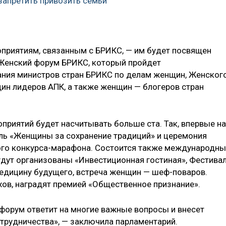
запретить привозить семьи
приятиям, связанным с БРИКС, — им будет посвящен
— Женский форум БРИКС, который пройдет
ания министров стран БРИКС по делам женщин, Женског
ин лидеров АПК, а также женщин — блогеров стран
приятий будет насчитывать больше ста. Так, впервые на
ль «Женщины за сохранение традиций» и церемония
го конкурса-марафона. Состоится также международн
удут организованы «Инвестиционная гостиная», Фестива
медицину будущего, встреча женщин — шеф-поваров.
хов, наградят премией «Общественное признание».
 форум ответит на многие важные вопросы и внесет
отрудничества», — заключила парламентарий.