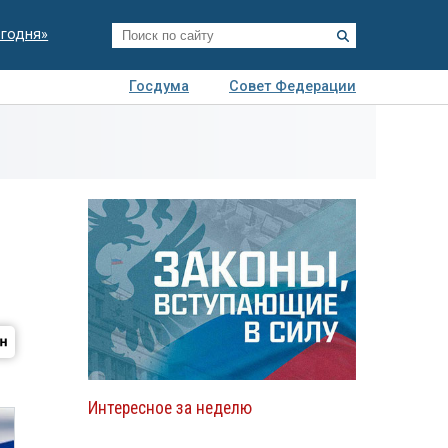
егодня»
Госдума
Совет Федерации
я
Авто
Недвижимость
Технологии
иза
Интересное за неделю