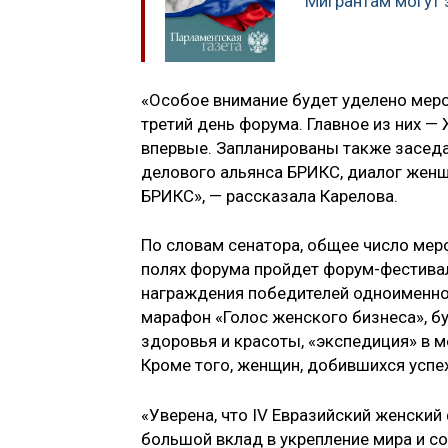
Мигрантам могут 
«Особое внимание будет уделено меро
третий день форума. Главное из них 
впервые. Запланированы также засед
делового альянса БРИКС, диалог женщ
БРИКС», — рассказала Карелова.
По словам сенатора, общее число меро
полях форума пройдет форум-фестива
награждения победителей одноименно
марафон «Голос женского бизнеса», б
здоровья и красоты, «экспедиция» в 
Кроме того, женщин, добившихся успе
«Уверена, что IV Евразийский женский
большой вклад в укрепление мира и с