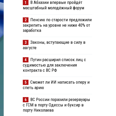
В Абхазии впервые пройдёт
1
масштабный молодёжный форум
Пенсию по старости предложили
2
закрепить на уровне не ниже 40% от
заработка
Законы, вступающие в силу в
3
августе
Путин расширил список лиц с
4
судимостью для заключения
контракта с ВС РФ
Сможет ли ИИ написать оперу и
5
спеть арию
ВС России поразили резервуары
6
с ГСМ в порту Одессы и буксир в
порту Николаева