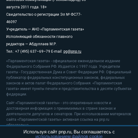
августа 2011 года. 18+
Свидетельство о регистрации Эл № ФС77-
46097
Учредитель — АНО «Парламентская газета»
Исполняющий обязанности главного
редактора — Абдуллаев М.Р.
Тел.: +7 (495) 637–69–79 E-mail:
pg@pnp.ru
«Парламентская газета» - официальное еженедельное издание
Федерального Собрания РФ. Издается с 1997 года. Учредители
газеты - Государственная Дума и Совет Федерации РФ. Официальный
публикатор федеральных конституционных законов, федеральных
законов и актов палат Федерального Собрания. «Парламентская
газета» имеет пункты печати и представительства в десяти субъектах
федерации.
Сайт «Парламентской газеты» - это оперативные новости и
достоверная информация о принимаемых в стране законах и
деятельности депутатов и сенаторов. При использовании материалов
сайта «Парламентской газеты» активная ссылка на pnp.ru
обязательна.
Используя сайт pnp.ru, Вы соглашаетесь с
На информационном ресурсе применяются
рекомендательные
использованием файлов cookie