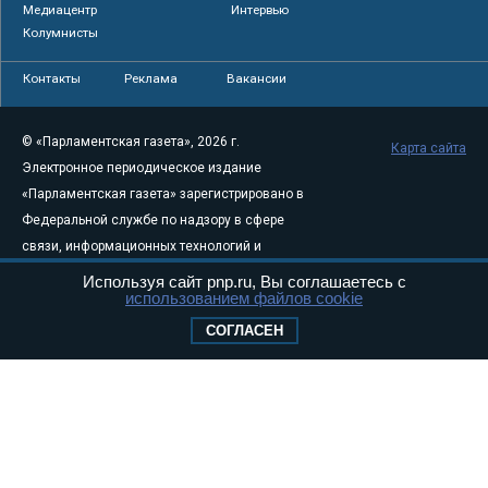
Медиацентр
Интервью
Колумнисты
Контакты
Реклама
Вакансии
© «Парламентская газета», 2026 г.
Карта сайта
Электронное периодическое издание
«Парламентская газета» зарегистрировано в
Федеральной службе по надзору в сфере
связи, информационных технологий и
массовых коммуникаций (Роскомнадзор) 05
Используя сайт pnp.ru, Вы соглашаетесь с
использованием файлов cookie
августа 2011 года. 18+
Свидетельство о регистрации Эл № ФС77-
СОГЛАСЕН
46097
Учредитель — АНО «Парламентская газета»
Исполняющий обязанности главного
редактора — Абдуллаев М.Р.
Тел.: +7 (495) 637–69–79 E-mail:
pg@pnp.ru