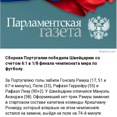
© pxhere.com
Сборная Португалии победила Швейцарию со
счетом 6:1 в 1/8 финала чемпионата мира по
футболу.
За Португалию голы забили Гонсалу Рамуш (17, 51 и
67-я минуты), Пепе (33), Рафаэл Геррейру (55) и
Рафаэл Леау (90+2). У Швейцарии отличился Мануэль
Аканджи (58). Оформивший хет-трик Рамуш заменил
в стартовом составе капитана команды Криштиану
Роналду, который впервые на этом чемпионате
остался на замене, выйдя на поле на 74-й минуте.