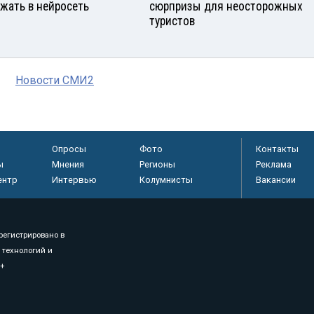
ужать в нейросеть
сюрпризы для неосторожных
туристов
Новости СМИ2
Опросы
Фото
Контакты
ы
Мнения
Регионы
Реклама
ентр
Интервью
Колумнисты
Вакансии
регистрировано в
 технологий и
8+
.