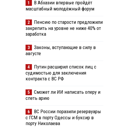
В Абхазии впервые пройдёт
1
масштабный молодёжный форум
Пенсию по старости предложили
2
закрепить на уровне не ниже 40% от
заработка
Законы, вступающие в силу в
3
августе
Путин расширил список лиц с
4
судимостью для заключения
контракта с ВС РФ
Сможет ли ИИ написать оперу и
5
спеть арию
ВС России поразили резервуары
6
с ГСМ в порту Одессы и буксир в
порту Николаева