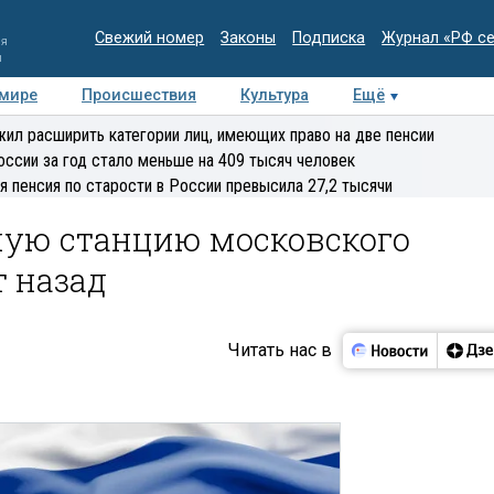
Свежий номер
Законы
Подписка
Журнал «РФ с
ия
и
 мире
Происшествия
Культура
Ещё
Медиацентр
Интервью
Колумнисты
Делова
ил расширить категории лиц, имеющих право на две пенсии
эксперт
оссии за год стало меньше на 409 тысяч человек
я пенсия по старости в России превысила 27,2 тысячи
ую станцию московского
т назад
Читать нас в