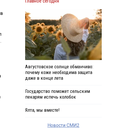
Главное сегодня
 в
л
.
Августовское солнце обманчиво:
почему коже необходима защита
а
даже в конце лета
Государство поможет сельским
а
пекарям испечь колобок
Ялта, мы вместе!
Новости СМИ2