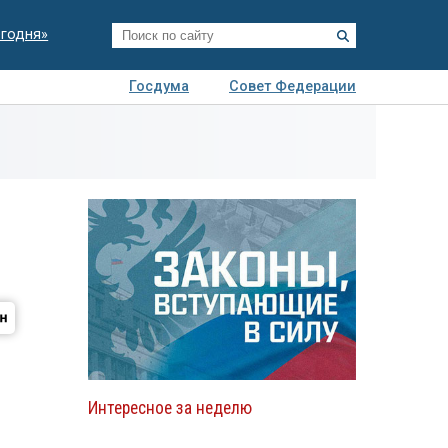
егодня»
Госдума
Совет Федерации
я
Авто
Недвижимость
Технологии
иза
Интересное за неделю