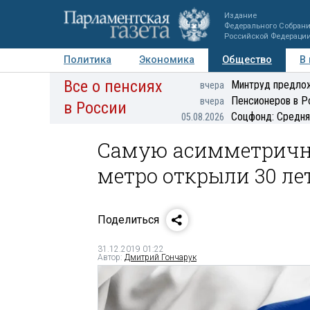
Издание
Федерального Собран
Российской Федераци
Политика
Экономика
Общество
В
Все о пенсиях
Фото
Авторы
Персоны
Мнения
Регионы
Минтруд предлож
вчера
Пенсионеров в Р
вчера
в России
Соцфонд: Средня
05.08.2026
Самую асимметричн
метро открыли 30 ле
Поделиться
31.12.2019 01:22
Автор:
Дмитрий Гончарук