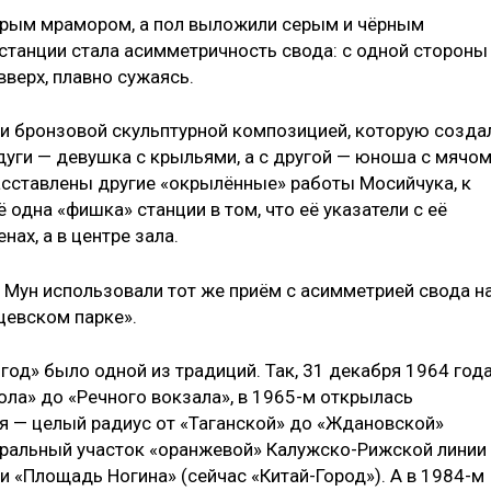
ерым мрамором, а пол выложили серым и чёрным
станции стала асимметричность свода: с одной стороны
верх, плавно сужаясь.
 бронзовой скульптурной композицией, которую созда
дуги — девушка с крыльями, а с другой — юноша с мячом
расставлены другие «окрылённые» работы Мосийчука, к
 одна «фишка» станции в том, что её указатели с её
ах, а в центре зала.
и Мун использовали тот же приём с асимметрией свода н
цевском парке».
од» было одной из традиций. Так, 31 декабря 1964 год
ола» до «Речного вокзала», в 1965-м открылась
я — целый радиус от «Таганской» до «Ждановской»
нтральный участок «оранжевой» Калужско-Рижской линии
и «Площадь Ногина» (сейчас «Китай-Город»). А в 1984-м