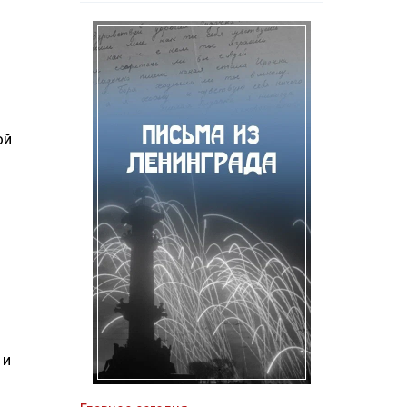
ой
 и