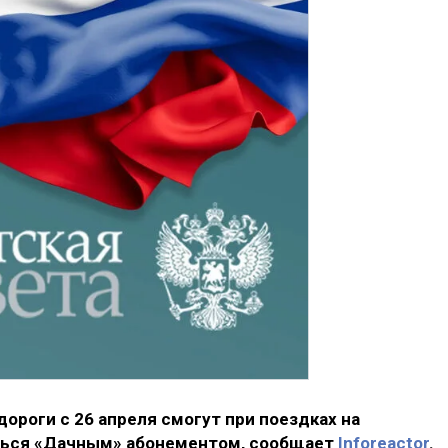
роги с 26 апреля смогут при поездках на
ться «Дачным» абонементом, сообщает
Inforeactor
.