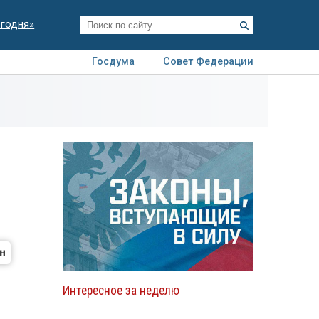
егодня»
Госдума
Совет Федерации
я
Авто
Недвижимость
Технологии
иза
Интересное за неделю