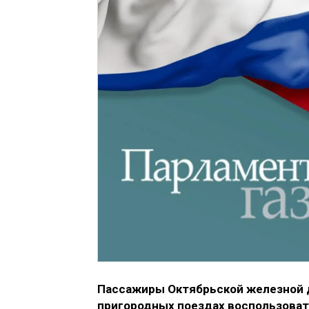
Пассажиры Октябрьской железной до
пригородных поездах воспользова