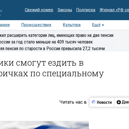
Свежий номер
Законы
Подписка
Журнал «РФ с
ия
и
 мире
Происшествия
Культура
Ещё
Медиацентр
Интервью
Колумнисты
Делова
ил расширить категории лиц, имеющих право на две пенсии
эксперт
оссии за год стало меньше на 409 тысяч человек
яя пенсия по старости в России превысила 27,2 тысячи
ики смогут ездить в
тричках по специальному
Читать нас в