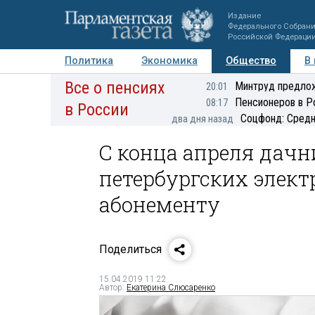
Издание
Федерального Собран
Российской Федераци
Политика
Экономика
Общество
В
Все о пенсиях
Фото
Авторы
Персоны
Мнения
Регионы
Минтруд предлож
20:01
Пенсионеров в Р
08:17
в России
Соцфонд: Средн
два дня назад
С конца апреля дачн
петербургских элек
абонементу
Поделиться
15.04.2019 11:22
Автор:
Екатерина Слюсаренко