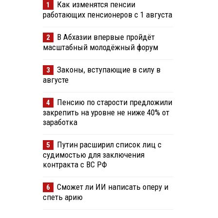
Как изменятся пенсии
1
работающих пенсионеров с 1 августа
В Абхазии впервые пройдёт
2
масштабный молодёжный форум
Законы, вступающие в силу в
3
августе
Пенсию по старости предложили
4
закрепить на уровне не ниже 40% от
заработка
Путин расширил список лиц с
5
судимостью для заключения
контракта с ВС РФ
Сможет ли ИИ написать оперу и
6
спеть арию