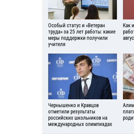
Особый статус и «Ветеран
Как 
труда» за 25 лет работы: какие
рабо
меры поддержки получили
авгу
учителя
Чернышенко и Кравцов
Алим
отметили результаты
плат
российских школьников на
роди
международных олимпиадах