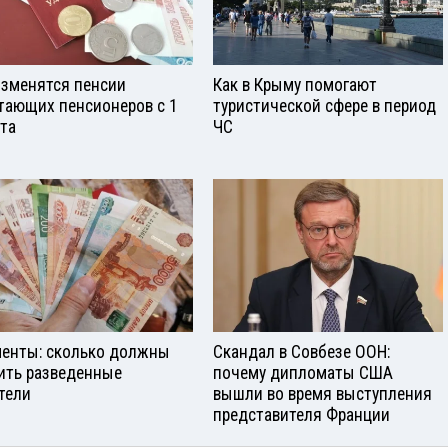
изменятся пенсии
Как в Крыму помогают
тающих пенсионеров с 1
туристической сфере в период
ста
ЧС
енты: сколько должны
Скандал в Совбезе ООН:
ить разведенные
почему дипломаты США
тели
вышли во время выступления
представителя Франции