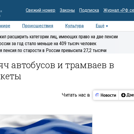
Свежий номер
Законы
Подписка
Журнал «РФ с
ия
и
 мире
Происшествия
Культура
Ещё
Медиацентр
Интервью
Колумнисты
Делова
ил расширить категории лиц, имеющих право на две пенсии
эксперт
оссии за год стало меньше на 409 тысяч человек
я пенсия по старости в России превысила 27,2 тысячи
сяч автобусов и трамваев в
икеты
Читать нас в