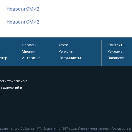
Новости СМИ2
Новости СМИ2
Опросы
Фото
Контакты
ы
Мнения
Регионы
Реклама
ентр
Интервью
Колумнисты
Вакансии
регистрировано в
 технологий и
8+
.
дерального Собрания РФ. Издается с 1997 года. Учредители газеты - Государств