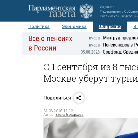
Издание
Федерального Собран
Российской Федераци
Политика
Экономика
Общество
В
Все о пенсиях
Фото
Авторы
Персоны
Мнения
Регионы
Минтруд предлож
вчера
Пенсионеров в Р
вчера
в России
Соцфонд: Средня
05.08.2026
С 1 сентября из 8 ты
Москве уберут турн
Поделиться
31.08.2018 11:13
Автор:
Елена Ботороева