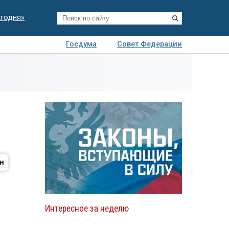
егодня»
Госдума
Совет Федерации
я
Авто
Недвижимость
Технологии
иза
Интересное за неделю