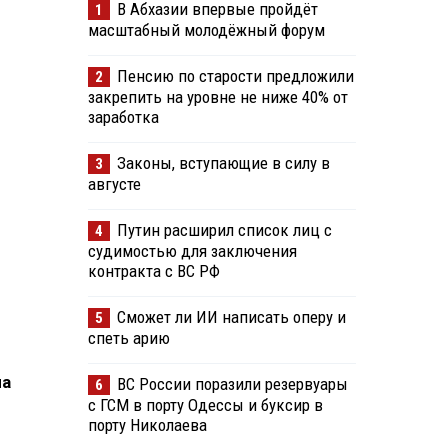
В Абхазии впервые пройдёт
1
масштабный молодёжный форум
Пенсию по старости предложили
2
закрепить на уровне не ниже 40% от
заработка
Законы, вступающие в силу в
3
августе
Путин расширил список лиц с
4
судимостью для заключения
контракта с ВС РФ
Сможет ли ИИ написать оперу и
5
спеть арию
на
ВС России поразили резервуары
6
с ГСМ в порту Одессы и буксир в
порту Николаева