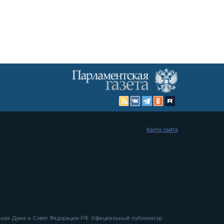
Карта сайта
енная Дума и Совет Федерации РФ. Официальный публикатор