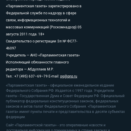
«Парламентская газета» зарегистрировано в
Федеральной службе по надзору в сфере
связи, информационных технологий и
массовых коммуникаций (Роскомнадзор) 05
августа 2011 года. 18+
Свидетельство о регистрации Эл № ФС77-
46097
Учредитель — АНО «Парламентская газета»
Исполняющий обязанности главного
редактора — Абдуллаев М.Р.
Тел.: +7 (495) 637–69–79 E-mail:
pg@pnp.ru
«Парламентская газета» - официальное еженедельное издание
Федерального Собрания РФ. Издается с 1997 года. Учредители
газеты - Государственная Дума и Совет Федерации РФ. Официальный
публикатор федеральных конституционных законов, федеральных
законов и актов палат Федерального Собрания. «Парламентская
газета» имеет пункты печати и представительства в десяти субъектах
федерации.
Сайт «Парламентской газеты» - это оперативные новости и
достоверная информация о принимаемых в стране законах и