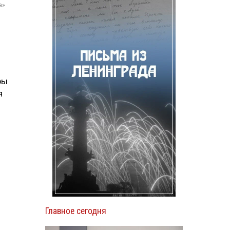
а»
ры
я
Главное сегодня