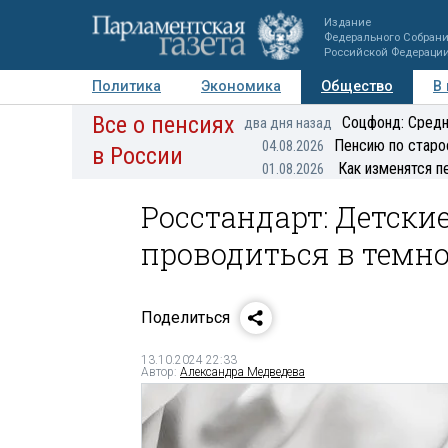
Издание
Федерального Собран
Российской Федераци
Политика
Экономика
Общество
В
Все о пенсиях
Фото
Авторы
Персоны
Мнения
Регионы
Соцфонд: Средн
два дня назад
Пенсию по старо
04.08.2026
в России
Как изменятся п
01.08.2026
Росстандарт: Детски
проводиться в темно
Поделиться
13.10.2024 22:33
Автор:
Александра Медведева