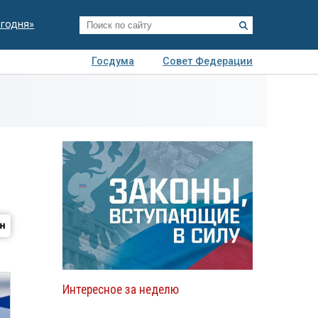
егодня»
Госдума
Совет Федерации
я
Авто
Недвижимость
Технологии
иза
Интересное за неделю