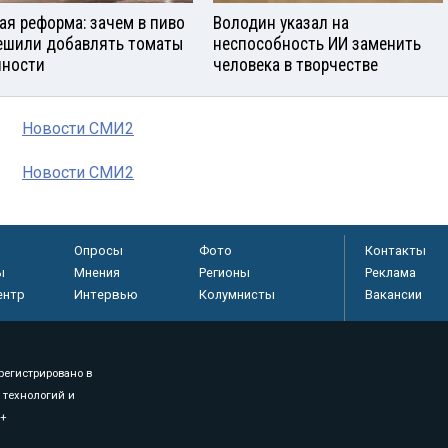
ая реформа: зачем в пиво
Володин указал на
ешили добавлять томаты
неспособность ИИ заменить
яности
человека в творчестве
Новости СМИ2
Новости СМИ2
Опросы
Фото
Контакты
ы
Мнения
Регионы
Реклама
ентр
Интервью
Колумнисты
Вакансии
регистрировано в
 технологий и
8+