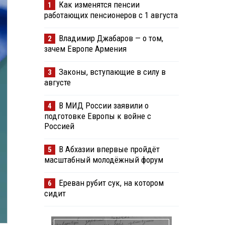
Как изменятся пенсии
1
работающих пенсионеров с 1 августа
Владимир Джабаров — о том,
2
зачем Европе Армения
Законы, вступающие в силу в
3
августе
В МИД России заявили о
4
подготовке Европы к войне с
Россией
В Абхазии впервые пройдёт
5
масштабный молодёжный форум
Ереван рубит сук, на котором
6
сидит