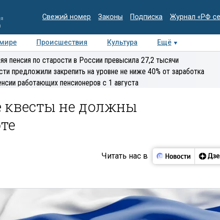
Свежий номер
Законы
Подписка
Журнал «РФ с
ия
и
 мире
Происшествия
Культура
Ещё
Медиацентр
Интервью
Колумнисты
Делова
яя пенсия по старости в России превысила 27,2 тысячи
эксперт
сти предложили закрепить на уровне не ниже 40% от заработка
енсии работающих пенсионеров с 1 августа
е квесты не должны
те
Читать нас в