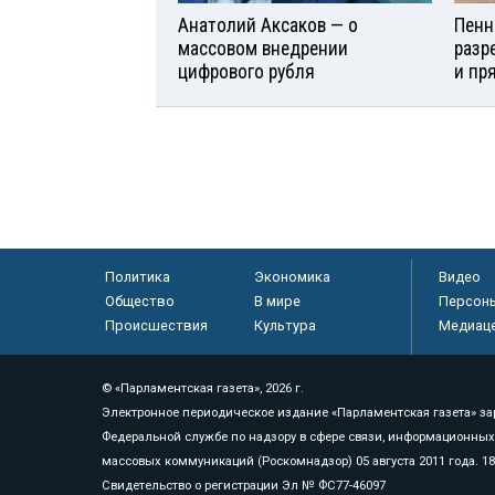
Анатолий Аксаков — о
Пенн
массовом внедрении
разр
цифрового рубля
и пр
Политика
Экономика
Видео
Общество
В мире
Персон
Происшествия
Культура
Медиац
© «Парламентская газета», 2026 г.
Электронное периодическое издание «Парламентская газета» за
Федеральной службе по надзору в сфере связи, информационных
массовых коммуникаций (Роскомнадзор) 05 августа 2011 года. 1
Свидетельство о регистрации Эл № ФС77-46097