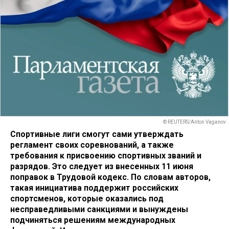
© REUTERS/Anton Vaganov
Спортивные лиги смогут сами утверждать
регламент своих соревнований, а также
требования к присвоению спортивных званий и
разрядов. Это следует из внесенных 11 июня
поправок в Трудовой кодекс. По словам авторов,
такая инициатива поддержит российских
спортсменов, которые оказались под
несправедливыми санкциями и вынуждены
подчиняться решениям международных