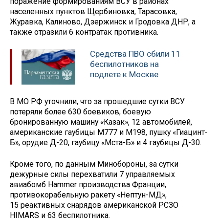
поражение формированиям ВСУ в районах
населенных пунктов Щербиновка, Тарасовка,
Журавка, Калиново, Дзержинск и Гродовка ДНР, а
также отразили 6 контратак противника.
Средства ПВО сбили 11
беспилотников на
подлете к Москве
В МО РФ уточнили, что за прошедшие сутки ВСУ
потеряли более 630 боевиков, боевую
бронированную машину «Казак», 12 автомобилей,
американские гаубицы М777 и М198, пушку «Гиацинт-
Б», орудие Д-20, гаубицу «Мста-Б» и 4 гаубицы Д-30.
Кроме того, по данным Минобороны, за сутки
дежурные силы перехватили 7 управляемых
авиабомб Hammer производства Франции,
противокорабельную ракету «Нептун-МД»,
15 реактивных снарядов американской РСЗО
HIMARS и 63 беспилотника.