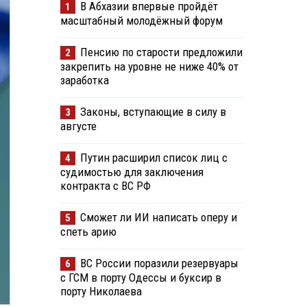
В Абхазии впервые пройдёт
1
масштабный молодёжный форум
Пенсию по старости предложили
2
закрепить на уровне не ниже 40% от
заработка
Законы, вступающие в силу в
3
августе
Путин расширил список лиц с
4
судимостью для заключения
контракта с ВС РФ
Сможет ли ИИ написать оперу и
5
спеть арию
ВС России поразили резервуары
6
с ГСМ в порту Одессы и буксир в
порту Николаева