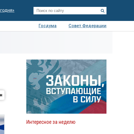
егодня»
Госдума
Совет Федерации
я
Авто
Недвижимость
Технологии
иза
Интересное за неделю