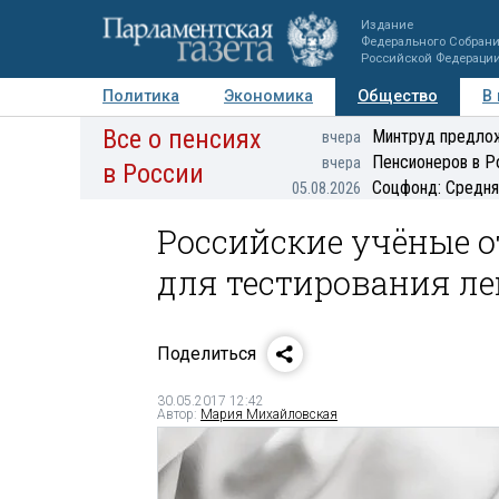
Издание
Федерального Собран
Российской Федераци
Политика
Экономика
Общество
В
Все о пенсиях
Фото
Авторы
Персоны
Мнения
Регионы
Минтруд предлож
вчера
Пенсионеров в Р
вчера
в России
Соцфонд: Средня
05.08.2026
Российские учёные 
для тестирования ле
Поделиться
30.05.2017 12:42
Автор:
Мария Михайловская