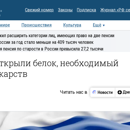
Свежий номер
Законы
Подписка
Журнал «РФ с
ия
и
 мире
Происшествия
Культура
Ещё
Медиацентр
Интервью
Колумнисты
Делова
ил расширить категории лиц, имеющих право на две пенсии
эксперт
оссии за год стало меньше на 409 тысяч человек
я пенсия по старости в России превысила 27,2 тысячи
открыли белок, необходимый
карств
Читать нас в