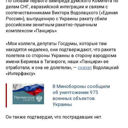
По словам первого зампреда думского Комитета по
делам СНГ, евразийской интеграции и связям с
соотечественниками Виктора Водолацкого («Единая
Россия»), выпущенную с Украины ракету сбили
российским зенитным ракетно-пушечным
комплексом «Панцирь».
«Мои коллеги, депутаты Госдумы, которые там
находятся недалеко, они подтверждают, что ракета
полетела со стороны Украины в сторону аэродрома
имени Бериева в Таганроге, наши «Панцири» ее
отработали, и она не долетела», —
сказал
Водолацкий
«Интерфаксу».
В Минобороны сообщили
об уничтожении 975
военных объектов
Украины
Он также подтвердил, что пострадавших нет.