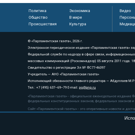
Политика
Экономика
Видео
Общество
В мире
Персон
Происшествия
Культура
Медиац
© «Парламентская газета», 2026 г.
Электронное периодическое издание «Парламентская газета» за
Федеральной службе по надзору в сфере связи, информационных
массовых коммуникаций (Роскомнадзор) 05 августа 2011 года. 1
Свидетельство о регистрации Эл № ФС77-46097
Учредитель — АНО «Парламентская газета»
Исполняющий обязанности главного редактора — Абдуллаев М.Р
Тел.: +7 (495) 637–69–79 E-mail:
pg@pnp.ru
«Парламентская газета» - официальное еженедельное издание Фе
федеральных конституционных законов, федеральных законов и а
Сайт «Парламентской газеты» - это оперативные новости и дост
«Парламентской газеты» активная ссылка на pnp.ru обязательна.
Испо
На информационном ресурсе применяются
рекомендательные т
Положение о защите персональных данных