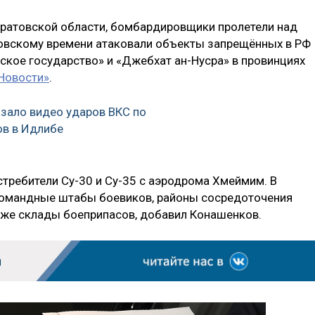
аратовской области, бомбардировщики пролетели над
ковскому времени атаковали объекты запрещённых в РФ
ское государство» и «Джебхат ан-Нусра» в провинциях
Новости»
.
зало видео ударов ВКС по
ов в Идлибе
ребители Су-30 и Су-35 с аэродрома Хмеймим. В
командные штабы боевиков, районы сосредоточения
акже склады боеприпасов, добавил Конашенков.