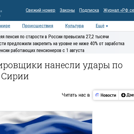
Свежий номер
Законы
Подписка
Журнал «РФ с
ия
и
 мире
Происшествия
Культура
Ещё
Медиацентр
Интервью
Колумнисты
Делова
яя пенсия по старости в России превысила 27,2 тысячи
эксперт
сти предложили закрепить на уровне не ниже 40% от заработка
енсии работающих пенсионеров с 1 августа
ировщики нанесли удары по
в Сирии
Читать нас в