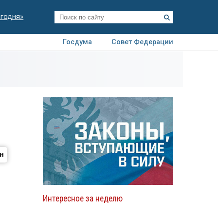
егодня»
Госдума
Совет Федерации
я
Авто
Недвижимость
Технологии
иза
Интересное за неделю