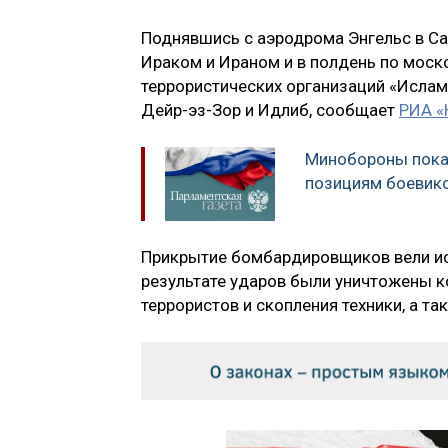
Поднявшись с аэродрома Энгельс в С
Ираком и Ираном и в полдень по мос
террористических организаций «Ислам
Дейр-эз-Зор и Идлиб, сообщает
РИА «
Минобороны пока
позициям боевик
Прикрытие бомбардировщиков вели ист
результате ударов были уничтожены 
террористов и скопления техники, а т