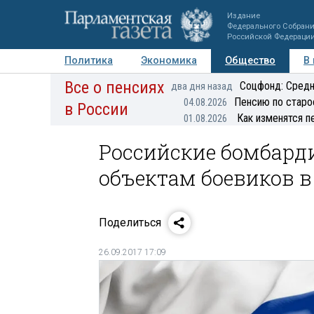
Издание
Федерального Собран
Российской Федераци
Политика
Экономика
Общество
В
Все о пенсиях
Фото
Авторы
Персоны
Мнения
Регионы
Соцфонд: Средн
два дня назад
Пенсию по старо
04.08.2026
в России
Как изменятся п
01.08.2026
Российские бомбард
объектам боевиков 
Поделиться
26.09.2017 17:09