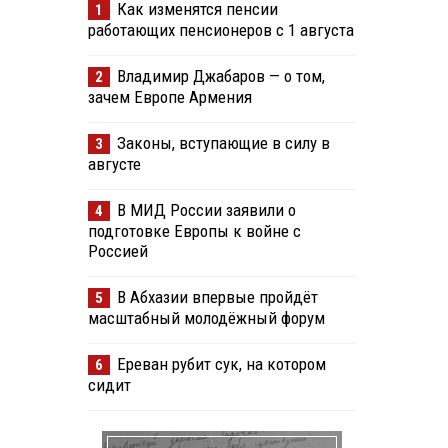
Как изменятся пенсии
1
работающих пенсионеров с 1 августа
Владимир Джабаров — о том,
2
зачем Европе Армения
Законы, вступающие в силу в
3
августе
В МИД России заявили о
4
подготовке Европы к войне с
Россией
В Абхазии впервые пройдёт
5
масштабный молодёжный форум
Ереван рубит сук, на котором
6
сидит