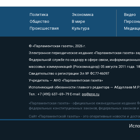
Политика
Экономика
Видео
Общество
В мире
Персон
Происшествия
Культура
Медиац
© «Парламентская газета», 2026 г.
Электронное периодическое издание «Парламентская газета» за
Федеральной службе по надзору в сфере связи, информационных
массовых коммуникаций (Роскомнадзор) 05 августа 2011 года. 1
Свидетельство о регистрации Эл № ФС77-46097
Учредитель — АНО «Парламентская газета»
Исполняющий обязанности главного редактора — Абдуллаев М.Р
Тел.: +7 (495) 637–69–79 E-mail:
pg@pnp.ru
«Парламентская газета» - официальное еженедельное издание Фе
федеральных конституционных законов, федеральных законов и а
Сайт «Парламентской газеты» - это оперативные новости и дост
«Парламентской газеты» активная ссылка на pnp.ru обязательна.
Испо
На информационном ресурсе применяются
рекомендательные т
Положение о защите персональных данных