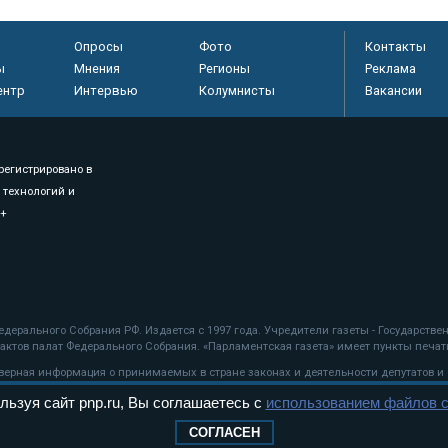
Опросы
Фото
Контакты
ы
Мнения
Регионы
Реклама
ентр
Интервью
Колумнисты
Вакансии
регистрировано в
 технологий и
8+
.
дерального Собрания РФ. Издается с 1997 года. Учредители газеты - Государств
ктов палат Федерального Собрания. «Парламентская газета» имеет пункты печати
оверная информация о принимаемых в стране законах и деятельности депутатов и
льзуя сайт pnp.ru, Вы соглашаетесь с
использованием файлов c
ехнологии
СОГЛАСЕН