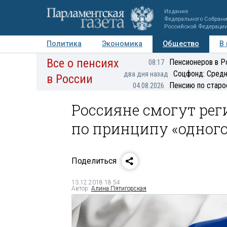
Издание
Федерального Собран
Российской Федераци
Политика
Экономика
Общество
В
Все о пенсиях
Фото
Авторы
Персоны
Мнения
Регионы
Пенсионеров в Р
08:17
Соцфонд: Средн
два дня назад
в России
Пенсию по старо
04.08.2026
Россияне смогут ре
по принципу «одного
Поделиться
13.12.2018 18:54
Автор:
Алина Пятигорская