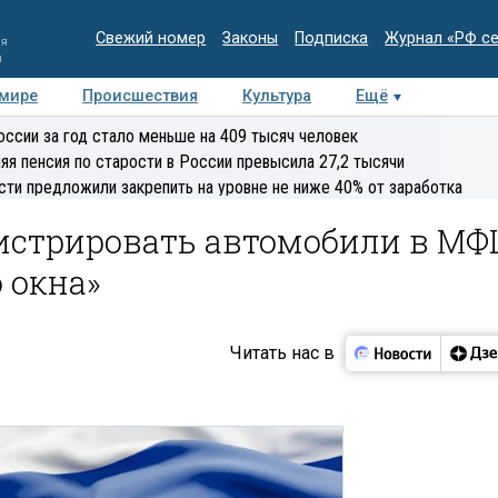
Свежий номер
Законы
Подписка
Журнал «РФ с
ия
и
 мире
Происшествия
Культура
Ещё
Медиацентр
Интервью
Колумнисты
Делова
оссии за год стало меньше на 409 тысяч человек
эксперт
яя пенсия по старости в России превысила 27,2 тысячи
сти предложили закрепить на уровне не ниже 40% от заработка
гистрировать автомобили в МФ
 окна»
Читать нас в