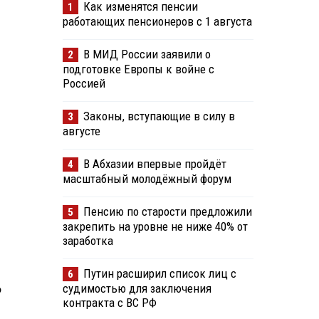
Как изменятся пенсии
1
работающих пенсионеров с 1 августа
В МИД России заявили о
2
подготовке Европы к войне с
Россией
Законы, вступающие в силу в
3
августе
В Абхазии впервые пройдёт
4
масштабный молодёжный форум
Пенсию по старости предложили
5
закрепить на уровне не ниже 40% от
заработка
Путин расширил список лиц с
6
судимостью для заключения
о
контракта с ВС РФ