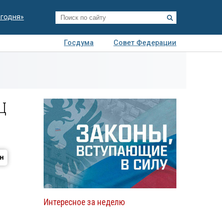
егодня»
Госдума
Совет Федерации
я
Авто
Недвижимость
Технологии
иза
Ц
Интересное за неделю