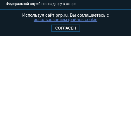
Федеральной службе по надзору в сфере
связи, информационных технологий и
Используя сайт pnp.ru, Вы соглашаетесь с
массовых коммуникаций (Роскомнадзор) 05
использованием файлов cookie
августа 2011 года. 18+
СОГЛАСЕН
Свидетельство о регистрации Эл № ФС77-
46097
Учредитель — АНО «Парламентская газета»
Исполняющий обязанности главного
редактора — Абдуллаев М.Р.
Тел.: +7 (495) 637–69–79 E-mail:
pg@pnp.ru
«Парламентская газета» - официальное еженедельное издание
Федерального Собрания РФ. Издается с 1997 года. Учредители
газеты - Государственная Дума и Совет Федерации РФ. Официальный
публикатор федеральных конституционных законов, федеральных
законов и актов палат Федерального Собрания. «Парламентская
газета» имеет пункты печати и представительства в десяти субъектах
федерации.
Сайт «Парламентской газеты» - это оперативные новости и
достоверная информация о принимаемых в стране законах и
деятельности депутатов и сенаторов. При использовании материалов