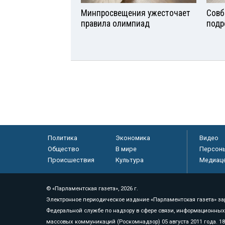
Минпросвещения ужесточает
Совб
правила олимпиад
подр
Политика
Экономика
Видео
Общество
В мире
Персон
Происшествия
Культура
Медиац
© «Парламентская газета», 2026 г.
Электронное периодическое издание «Парламентская газета» за
Федеральной службе по надзору в сфере связи, информационных
массовых коммуникаций (Роскомнадзор) 05 августа 2011 года. 1