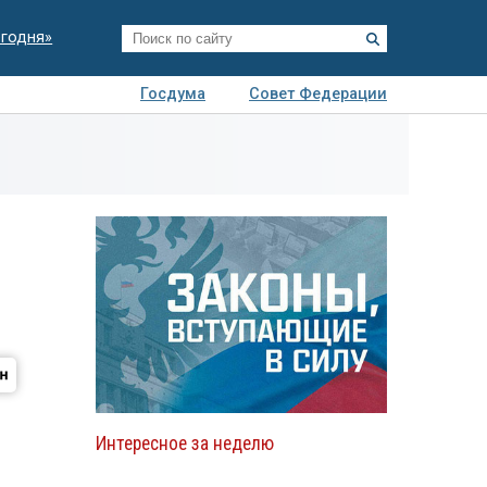
егодня»
Госдума
Совет Федерации
я
Авто
Недвижимость
Технологии
иза
Интересное за неделю