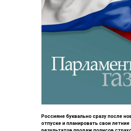
Россияне буквально сразу после н
отпуске и планировать свои летние
результатов продаж полисов страх