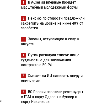
В Абхазии впервые пройдёт
1
масштабный молодёжный форум
Пенсию по старости предложили
2
закрепить на уровне не ниже 40% от
заработка
Законы, вступающие в силу в
3
августе
Путин расширил список лиц с
4
судимостью для заключения
контракта с ВС РФ
Сможет ли ИИ написать оперу и
5
спеть арию
ВС России поразили резервуары
6
с ГСМ в порту Одессы и буксир в
з
порту Николаева