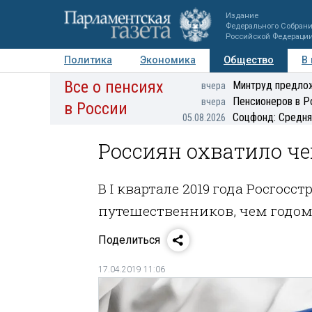
Издание
Федерального Собран
Российской Федераци
Политика
Экономика
Общество
В
Все о пенсиях
Фото
Авторы
Персоны
Мнения
Регионы
Минтруд предлож
вчера
Пенсионеров в Р
вчера
в России
Соцфонд: Средня
05.08.2026
Россиян охватило ч
В I квартале 2019 года Росгос
путешественников, чем годом
Поделиться
17.04.2019 11:06