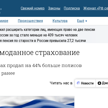
Свежий номер
Законы
Подписка
Журнал «РФ с
ия
и
 мире
Происшествия
Культура
Ещё
Медиацентр
Интервью
Колумнисты
Делова
ил расширить категории лиц, имеющих право на две пенсии
эксперт
оссии за год стало меньше на 409 тысяч человек
я пенсия по старости в России превысила 27,2 тысячи
емоданное страхование
страх продал на 44% больше полисов
 ранее
Читать нас в