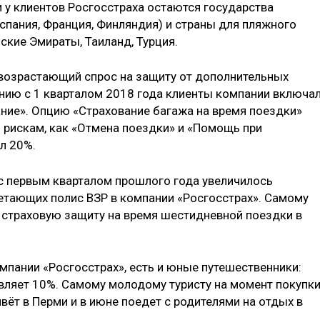
у клиентов Росгосстраха остаются государства
спания, Франция, Финляндия) и страны для пляжного
ские Эмираты, Таиланд, Турция.
возрастающий спрос на защиту от дополнительных
нению с 1 кварталом 2018 года клиенты компании включа
ние». Опцию «Страхование багажа на время поездки»
м рискам, как «Отмена поездки» и «Помощь при
л 20%.
 с первым кварталом прошлого года увеличилось
етающих полис ВЗР в компании «Росгосстрах». Самому
л страховую защиту на время шестидневной поездки в
омпании «Росгосстрах», есть и юные путешественники:
авляет 10%. Самому молодому туристу на момент покупк
ивёт в Перми и в июне поедет с родителями на отдых в