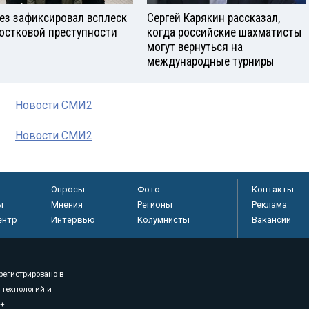
ез зафиксировал всплеск
Сергей Карякин рассказал,
остковой преступности
когда российские шахматисты
могут вернуться на
международные турниры
Новости СМИ2
Новости СМИ2
Опросы
Фото
Контакты
ы
Мнения
Регионы
Реклама
ентр
Интервью
Колумнисты
Вакансии
регистрировано в
 технологий и
8+