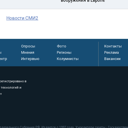
Новости СМИ2
Опросы
Фото
Контакты
ы
Мнения
Регионы
Реклама
ентр
Интервью
Колумнисты
Вакансии
регистрировано в
 технологий и
8+
.
дерального Собрания РФ. Издается с 1997 года. Учредители газеты - Государств