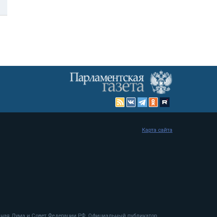
Карта сайта
енная Дума и Совет Федерации РФ. Официальный публикатор