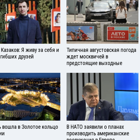
 Казаков: Я живу за себя и
Типичная августовская погода
огибших друзей
ждет москвичей в
предстоящие выходные
ь вошла в Золотое кольцо
В НАТО заявили о планах
ии
производить американские
вооружения в Европе