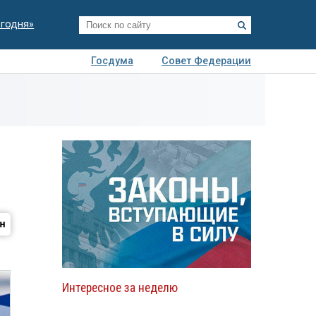
егодня»
Госдума
Совет Федерации
я
Авто
Недвижимость
Технологии
иза
Интересное за неделю