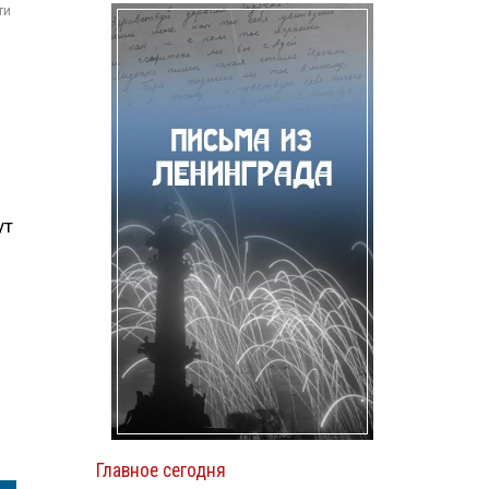
ти
ут
Главное сегодня