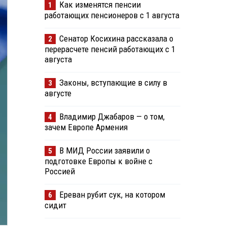
Как изменятся пенсии
1
работающих пенсионеров с 1 августа
Сенатор Косихина рассказала о
2
перерасчете пенсий работающих с 1
августа
Законы, вступающие в силу в
3
августе
Владимир Джабаров — о том,
4
зачем Европе Армения
В МИД России заявили о
5
подготовке Европы к войне с
Россией
Ереван рубит сук, на котором
6
сидит