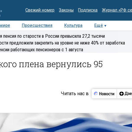
Свежий номер
Законы
Подписка
Журнал «РФ с
ия
и
 мире
Происшествия
Культура
Ещё
Медиацентр
Интервью
Колумнисты
Делова
я пенсия по старости в России превысила 27,2 тысячи
эксперт
ости предложили закрепить на уровне не ниже 40% от заработка
енсии работающих пенсионеров с 1 августа
кого плена вернулись 95
Читать нас в