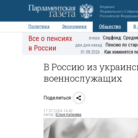
Издание
Федерального Собран
Российской Федераци
Политика
Экономика
Общество
В
Все о пенсиях
Фото
Авторы
Персоны
Мнения
Регионы
Соцфонд: Средня
вчера
Пенсию по стар
два дня назад
в России
Как изменятся п
01.08.2026
В Россию из украинс
военнослужащих
Поделиться
17.07.2024 14:42
Автор:
Юлия Катенёва