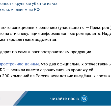
понести крупные убытки из-за
аж компаниям из РФ
аких-то санкционных решениях (участвовать. — Прим. ред.
к-то на эти спекуляции информационные реагировать. Над
ментировал глава ведомства.
дарит по самим распространителям продукции.
пространило данные
, что два официальных отечественн
RRC — решили ввести ограничения на продажу её
 200 компаний из России вследствие введённых против