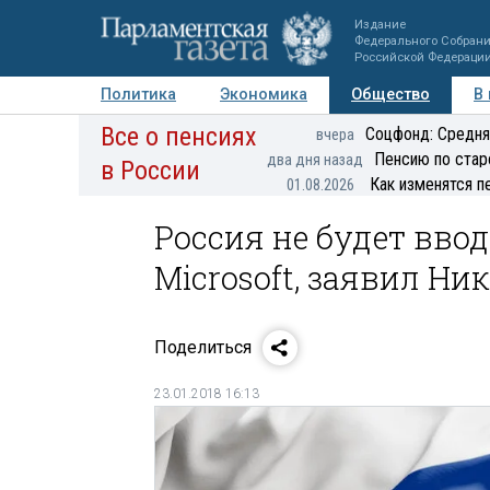
Издание
Федерального Собран
Российской Федераци
Политика
Экономика
Общество
В
Все о пенсиях
Фото
Авторы
Персоны
Мнения
Регионы
Соцфонд: Средня
вчера
Пенсию по стар
два дня назад
в России
Как изменятся п
01.08.2026
Россия не будет вво
Microsoft, заявил Ни
Поделиться
23.01.2018 16:13