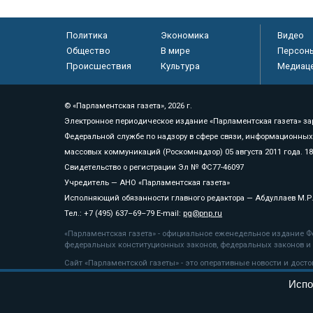
Политика
Экономика
Видео
Общество
В мире
Персон
Происшествия
Культура
Медиац
© «Парламентская газета», 2026 г.
Электронное периодическое издание «Парламентская газета» за
Федеральной службе по надзору в сфере связи, информационных
массовых коммуникаций (Роскомнадзор) 05 августа 2011 года. 1
Свидетельство о регистрации Эл № ФС77-46097
Учредитель — АНО «Парламентская газета»
Исполняющий обязанности главного редактора — Абдуллаев М.Р
Тел.: +7 (495) 637–69–79 E-mail:
pg@pnp.ru
«Парламентская газета» - официальное еженедельное издание Фе
федеральных конституционных законов, федеральных законов и а
Сайт «Парламентской газеты» - это оперативные новости и дост
«Парламентской газеты» активная ссылка на pnp.ru обязательна.
Испо
На информационном ресурсе применяются
рекомендательные т
Положение о защите персональных данных