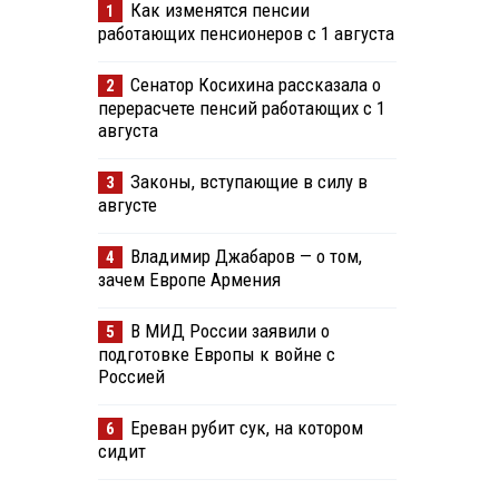
Как изменятся пенсии
1
работающих пенсионеров с 1 августа
Сенатор Косихина рассказала о
2
перерасчете пенсий работающих с 1
августа
Законы, вступающие в силу в
3
августе
Владимир Джабаров — о том,
4
зачем Европе Армения
В МИД России заявили о
5
подготовке Европы к войне с
Россией
Ереван рубит сук, на котором
6
сидит