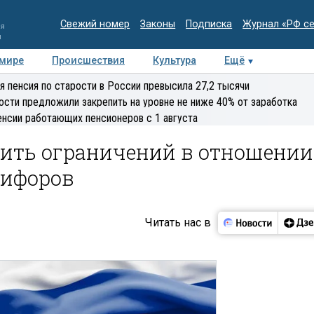
Свежий номер
Законы
Подписка
Журнал «РФ с
ия
и
 мире
Происшествия
Культура
Ещё
Медиацентр
Интервью
Колумнисты
Делова
я пенсия по старости в России превысила 27,2 тысячи
эксперт
ости предложили закрепить на уровне не ниже 40% от заработка
енсии работающих пенсионеров с 1 августа
дить ограничений в отношении
кифоров
Читать нас в