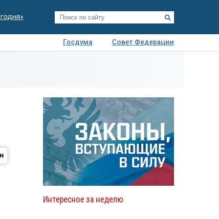
егодня»
Госдума
Совет Федерации
я
Авто
Недвижимость
Технологии
иза
Интересное за неделю