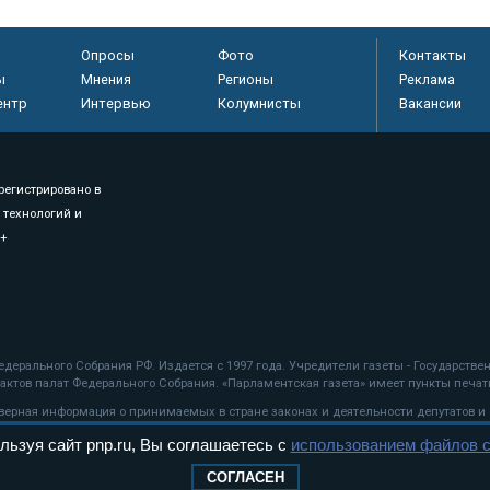
Опросы
Фото
Контакты
ы
Мнения
Регионы
Реклама
ентр
Интервью
Колумнисты
Вакансии
регистрировано в
 технологий и
8+
.
дерального Собрания РФ. Издается с 1997 года. Учредители газеты - Государств
ктов палат Федерального Собрания. «Парламентская газета» имеет пункты печати
оверная информация о принимаемых в стране законах и деятельности депутатов и
льзуя сайт pnp.ru, Вы соглашаетесь с
использованием файлов c
ехнологии
СОГЛАСЕН