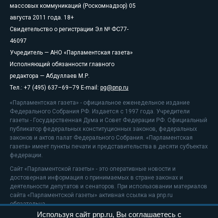
массовых коммуникаций (Роскомнадзор) 05
августа 2011 года. 18+
Свидетельство о регистрации Эл № ФС77-
46097
Учредитель — АНО «Парламентская газета»
Исполняющий обязанности главного
редактора — Абдуллаев М.Р.
Тел.: +7 (495) 637–69–79 E-mail:
pg@pnp.ru
«Парламентская газета» - официальное еженедельное издание
Федерального Собрания РФ. Издается с 1997 года. Учредители
газеты - Государственная Дума и Совет Федерации РФ. Официальный
публикатор федеральных конституционных законов, федеральных
законов и актов палат Федерального Собрания. «Парламентская
газета» имеет пункты печати и представительства в десяти субъектах
федерации.
Сайт «Парламентской газеты» - это оперативные новости и
достоверная информация о принимаемых в стране законах и
деятельности депутатов и сенаторов. При использовании материалов
сайта «Парламентской газеты» активная ссылка на pnp.ru
обязательна.
Используя сайт pnp.ru, Вы соглашаетесь с
На информационном ресурсе применяются
рекомендательные