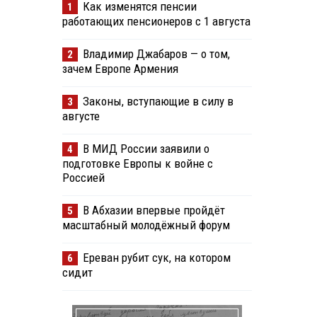
Как изменятся пенсии
1
работающих пенсионеров с 1 августа
Владимир Джабаров — о том,
2
зачем Европе Армения
Законы, вступающие в силу в
3
августе
В МИД России заявили о
4
подготовке Европы к войне с
Россией
В Абхазии впервые пройдёт
5
масштабный молодёжный форум
Ереван рубит сук, на котором
6
сидит