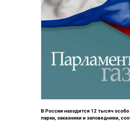
В России находится 12 тысяч особ
парки, заказники и заповедники, с