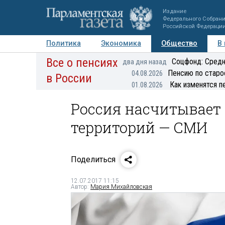
Издание
Федерального Собран
Российской Федераци
Политика
Экономика
Общество
В
Все о пенсиях
Фото
Авторы
Персоны
Мнения
Регионы
Соцфонд: Средн
два дня назад
Пенсию по старо
04.08.2026
в России
Как изменятся п
01.08.2026
Россия насчитывает 
территорий — СМИ
Поделиться
12.07.2017 11:15
Автор:
Мария Михайловская