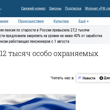
Свежий номер
Законы
Подписка
Журнал «РФ с
ия
и
 мире
Происшествия
Культура
Ещё
Медиацентр
Интервью
Колумнисты
Делова
яя пенсия по старости в России превысила 27,2 тысячи
эксперт
сти предложили закрепить на уровне не ниже 40% от заработка
енсии работающих пенсионеров с 1 августа
12 тысяч особо охраняемых
Читать нас в