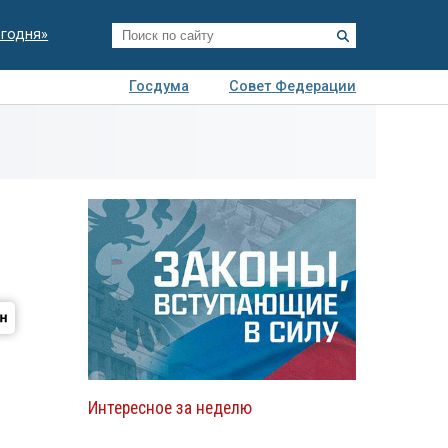
егодня»
Госдума
Совет Федерации
я
Авто
Недвижимость
Технологии
иза
Интересное за неделю