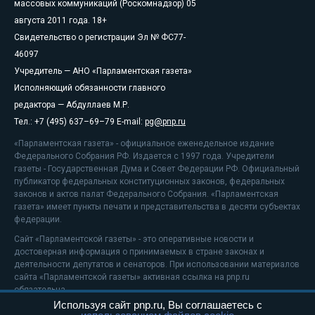
массовых коммуникаций (Роскомнадзор) 05
августа 2011 года. 18+
Свидетельство о регистрации Эл № ФС77-
46097
Учредитель — АНО «Парламентская газета»
Исполняющий обязанности главного
редактора — Абдуллаев М.Р.
Тел.: +7 (495) 637–69–79 E-mail:
pg@pnp.ru
«Парламентская газета» - официальное еженедельное издание
Федерального Собрания РФ. Издается с 1997 года. Учредители
газеты - Государственная Дума и Совет Федерации РФ. Официальный
публикатор федеральных конституционных законов, федеральных
законов и актов палат Федерального Собрания. «Парламентская
газета» имеет пункты печати и представительства в десяти субъектах
федерации.
Сайт «Парламентской газеты» - это оперативные новости и
достоверная информация о принимаемых в стране законах и
деятельности депутатов и сенаторов. При использовании материалов
сайта «Парламентской газеты» активная ссылка на pnp.ru
обязательна.
Используя сайт pnp.ru, Вы соглашаетесь с
На информационном ресурсе применяются
рекомендательные