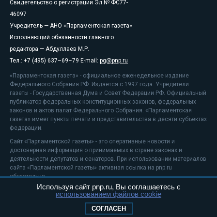
Свидетельство о регистрации Эл № ФС77-
46097
Учредитель — АНО «Парламентская газета»
Исполняющий обязанности главного
редактора — Абдуллаев М.Р.
Тел.: +7 (495) 637–69–79 E-mail:
pg@pnp.ru
«Парламентская газета» - официальное еженедельное издание
Федерального Собрания РФ. Издается с 1997 года. Учредители
газеты - Государственная Дума и Совет Федерации РФ. Официальный
публикатор федеральных конституционных законов, федеральных
законов и актов палат Федерального Собрания. «Парламентская
газета» имеет пункты печати и представительства в десяти субъектах
федерации.
Сайт «Парламентской газеты» - это оперативные новости и
достоверная информация о принимаемых в стране законах и
деятельности депутатов и сенаторов. При использовании материалов
сайта «Парламентской газеты» активная ссылка на pnp.ru
обязательна.
Используя сайт pnp.ru, Вы соглашаетесь с
На информационном ресурсе применяются
рекомендательные
использованием файлов cookie
технологии
Положение о защите персональных данных
СОГЛАСЕН