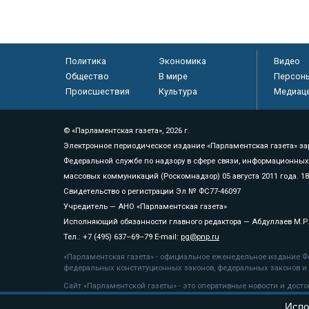
Политика
Экономика
Видео
Общество
В мире
Персон
Происшествия
Культура
Медиац
© «Парламентская газета», 2026 г.
Электронное периодическое издание «Парламентская газета» за
Федеральной службе по надзору в сфере связи, информационных
массовых коммуникаций (Роскомнадзор) 05 августа 2011 года. 1
Свидетельство о регистрации Эл № ФС77-46097
Учредитель — АНО «Парламентская газета»
Исполняющий обязанности главного редактора — Абдуллаев М.Р
Тел.: +7 (495) 637–69–79 E-mail:
pg@pnp.ru
«Парламентская газета» - официальное еженедельное издание Фе
федеральных конституционных законов, федеральных законов и а
Сайт «Парламентской газеты» - это оперативные новости и дост
«Парламентской газеты» активная ссылка на pnp.ru обязательна.
Испо