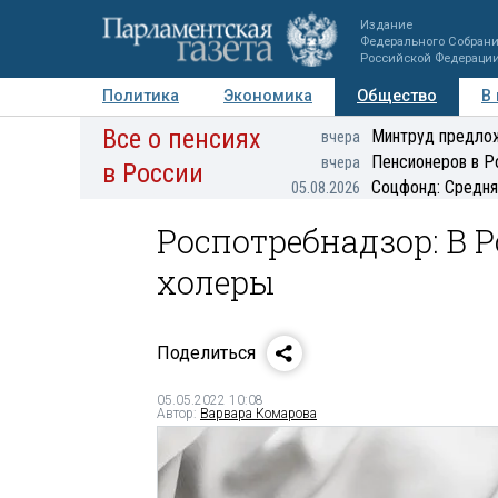
Издание
Федерального Собран
Российской Федераци
Политика
Экономика
Общество
В
Все о пенсиях
Фото
Авторы
Персоны
Мнения
Регионы
Минтруд предлож
вчера
Пенсионеров в Р
вчера
в России
Соцфонд: Средня
05.08.2026
Роспотребнадзор: В 
холеры
Поделиться
05.05.2022 10:08
Автор:
Варвара Комарова