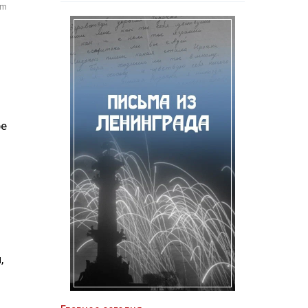
om
ре
,