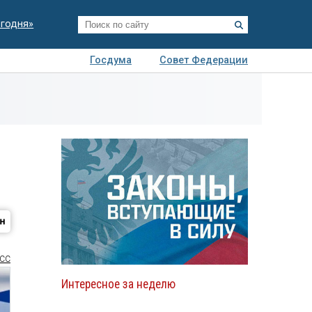
егодня»
Госдума
Совет Федерации
я
Авто
Недвижимость
Технологии
иза
СС
Интересное за неделю