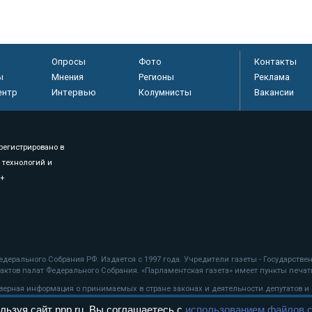
Опросы
Фото
Контакты
ы
Мнения
Регионы
Реклама
ентр
Интервью
Колумнисты
Вакансии
регистрировано в
 технологий и
8+
.
дерального Собрания РФ. Издается с 1997 года. Учредители газеты - Государств
ктов палат Федерального Собрания. «Парламентская газета» имеет пункты печати
оверная информация о принимаемых в стране законах и деятельности депутатов и
льзуя сайт pnp.ru, Вы соглашаетесь с
использованием файлов c