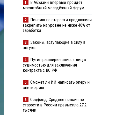
В Абхазии впервые пройдёт
1
масштабный молодёжный форум
Пенсию по старости предложили
2
закрепить на уровне не ниже 40% от
заработка
Законы, вступающие в силу в
3
августе
Путин расширил список лиц с
4
судимостью для заключения
контракта с ВС РФ
Сможет ли ИИ написать оперу и
5
спеть арию
Соцфонд: Средняя пенсия по
6
старости в России превысила 27,2
тысячи