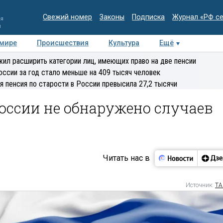
Свежий номер
Законы
Подписка
Журнал «РФ с
ия
и
 мире
Происшествия
Культура
Ещё
Медиацентр
Интервью
Колумнисты
Делова
ил расширить категории лиц, имеющих право на две пенсии
эксперт
оссии за год стало меньше на 409 тысяч человек
я пенсия по старости в России превысила 27,2 тысячи
России не обнаружено случаев
Читать нас в
Источник:
ТА