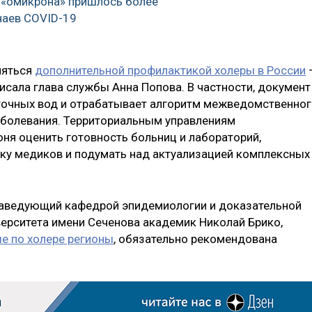
 «омикрона» пришлось более
чаев COVID-19
няться
дополнительной профилактикой холеры в России
сала глава службы Анна Попова. В частности, документ
точных вод и отрабатывает алгоритм межведомственно
аболевания. Территориальным управлениям
ня оценить готовность больниц и лабораторий,
ку медиков и подумать над актуализацией комплексных
 заведующий кафедрой эпидемиологии и доказательной
ерситета имени Сеченова академик Николай Брико,
е по холере регионы
, обязательно рекомендована