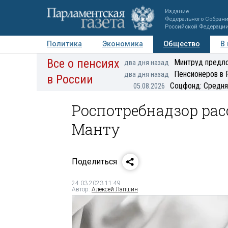
Издание
Федерального Собран
Российской Федераци
Политика
Экономика
Общество
В
Все о пенсиях
Фото
Авторы
Персоны
Мнения
Регионы
Минтруд предло
два дня назад
Пенсионеров в 
два дня назад
в России
Соцфонд: Средня
05.08.2026
Роспотребнадзор рас
Манту
Поделиться
24.03.2023 11:49
Автор:
Алексей Лапшин