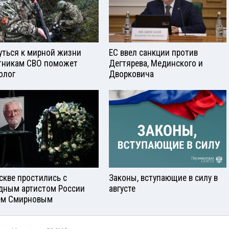
уться к мирной жизни
ЕС ввел санкции против
тникам СВО поможет
Дегтярева, Мединского и
олог
Дворковича
скве простились с
Законы, вступающие в силу в
дным артистом России
августе
ем Смирновым