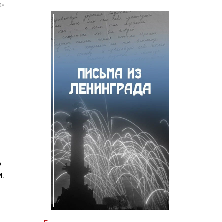
а»
о
м.