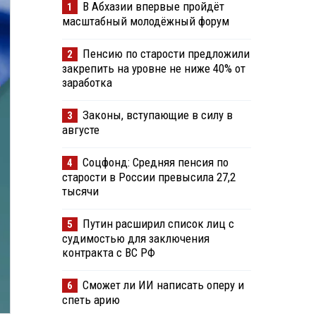
В Абхазии впервые пройдёт
1
масштабный молодёжный форум
Пенсию по старости предложили
2
закрепить на уровне не ниже 40% от
заработка
Законы, вступающие в силу в
3
августе
Соцфонд: Средняя пенсия по
4
старости в России превысила 27,2
тысячи
Путин расширил список лиц с
5
судимостью для заключения
контракта с ВС РФ
Сможет ли ИИ написать оперу и
6
спеть арию