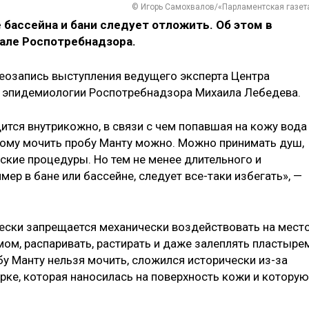
© Игорь Самохвалов/«Парламентская газет
бассейна и бани следует отложить. Об этом в
нале Роспотребнадзора.
еозапись выступления ведущего эксперта Центра
 эпидемиологии Роспотребнадзора Михаила Лебедева.
дится внутрикожно, в связи с чем попавшая на кожу вода
этому мочить пробу Манту можно. Можно принимать душ,
ские процедуры. Но тем не менее длительного и
ер в бане или бассейне, следует все-таки избегать», —
чески запрещается механически воздействовать на мест
емом, распаривать, растирать и даже залеплять пластыре
обу Манту нельзя мочить, сложился исторически из-за
рке, которая наносилась на поверхность кожи и которую