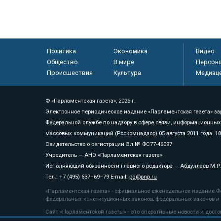
Политика
Экономика
Видео
Общество
В мире
Персон
Происшествия
Культура
Медиац
© «Парламентская газета», 2026 г.
Электронное периодическое издание «Парламентская газета» за
Федеральной службе по надзору в сфере связи, информационных
массовых коммуникаций (Роскомнадзор) 05 августа 2011 года. 1
Свидетельство о регистрации Эл № ФС77-46097
Учредитель — АНО «Парламентская газета»
Исполняющий обязанности главного редактора — Абдуллаев М.Р
Тел.: +7 (495) 637–69–79 E-mail:
pg@pnp.ru
«Парламентская газета» - официальное еженедельное издание Фе
федеральных конституционных законов, федеральных законов и а
Сайт «Парламентской газеты» - это оперативные новости и дост
«Парламентской газеты» активная ссылка на pnp.ru обязательна.