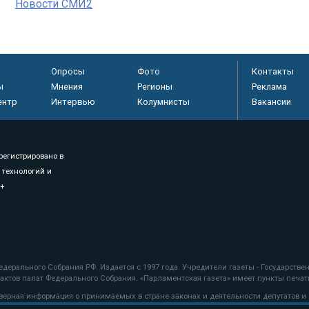
Новости СМИ2
Опросы
Фото
Контакты
ы
Мнения
Регионы
Реклама
ентр
Интервью
Колумнисты
Вакансии
регистрировано в
 технологий и
8+
.
дерального Собрания РФ. Издается с 1997 года. Учредители газеты - Государств
ктов палат Федерального Собрания. «Парламентская газета» имеет пункты печати
оверная информация о принимаемых в стране законах и деятельности депутатов и