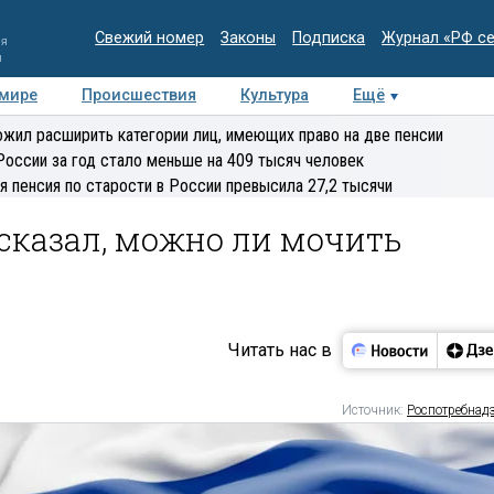
Свежий номер
Законы
Подписка
Журнал «РФ с
ия
и
 мире
Происшествия
Культура
Ещё
Медиацентр
Интервью
Колумнисты
Делова
жил расширить категории лиц, имеющих право на две пенсии
эксперт
России за год стало меньше на 409 тысяч человек
я пенсия по старости в России превысила 27,2 тысячи
сказал, можно ли мочить
Читать нас в
Источник:
Роспотребнад