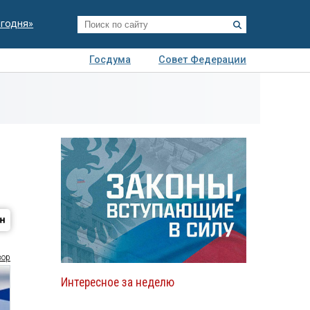
егодня»
Госдума
Совет Федерации
я
Авто
Недвижимость
Технологии
иза
зор
Интересное за неделю