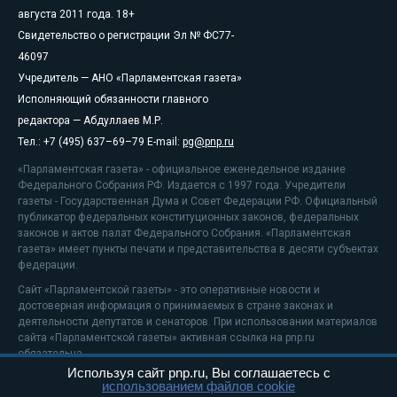
августа 2011 года. 18+
Свидетельство о регистрации Эл № ФС77-
46097
Учредитель — АНО «Парламентская газета»
Исполняющий обязанности главного
редактора — Абдуллаев М.Р.
Тел.: +7 (495) 637–69–79 E-mail:
pg@pnp.ru
«Парламентская газета» - официальное еженедельное издание
Федерального Собрания РФ. Издается с 1997 года. Учредители
газеты - Государственная Дума и Совет Федерации РФ. Официальный
публикатор федеральных конституционных законов, федеральных
законов и актов палат Федерального Собрания. «Парламентская
газета» имеет пункты печати и представительства в десяти субъектах
федерации.
Сайт «Парламентской газеты» - это оперативные новости и
достоверная информация о принимаемых в стране законах и
деятельности депутатов и сенаторов. При использовании материалов
сайта «Парламентской газеты» активная ссылка на pnp.ru
обязательна.
Используя сайт pnp.ru, Вы соглашаетесь с
На информационном ресурсе применяются
рекомендательные
использованием файлов cookie
технологии