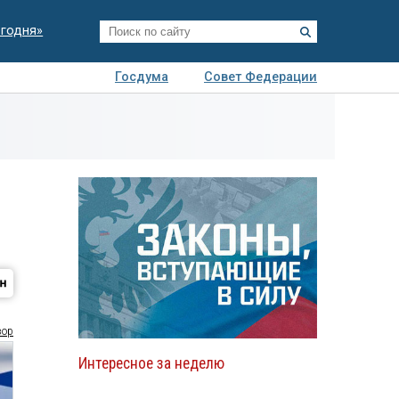
егодня»
Госдума
Совет Федерации
я
Авто
Недвижимость
Технологии
иза
зор
Интересное за неделю