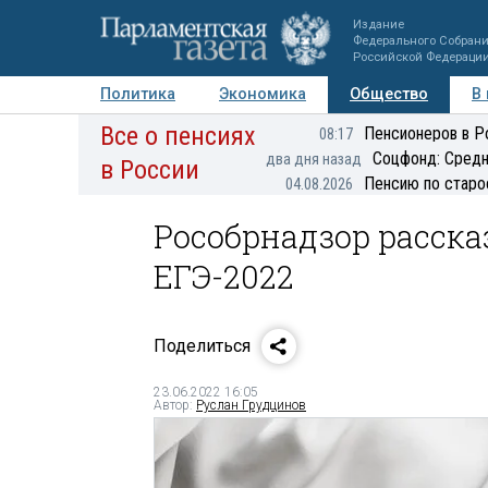
Издание
Федерального Собран
Российской Федераци
Политика
Экономика
Общество
В
Все о пенсиях
Фото
Авторы
Персоны
Мнения
Регионы
Пенсионеров в Р
08:17
Соцфонд: Средн
два дня назад
в России
Пенсию по старо
04.08.2026
Рособрнадзор расска
ЕГЭ-2022
Поделиться
23.06.2022 16:05
Автор:
Руслан Грудцинов