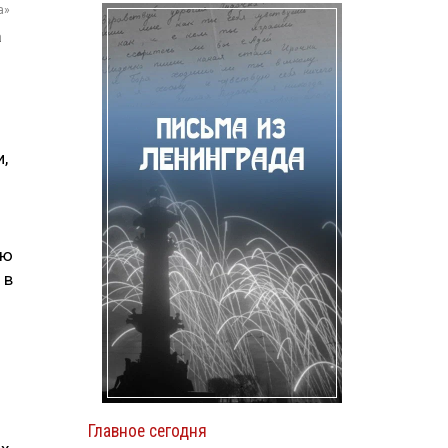
а»
а
,
ую
 в
Главное сегодня