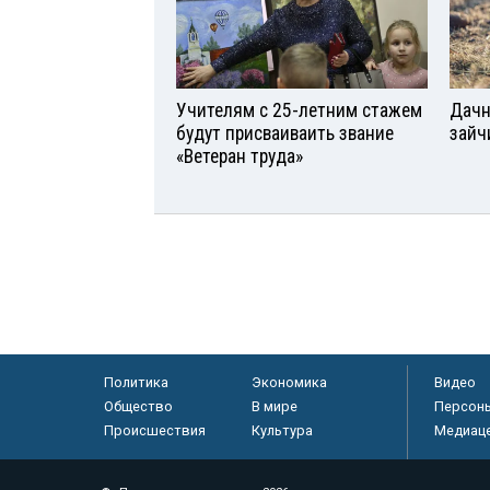
Учителям с 25-летним стажем
Дачн
будут присваиваить звание
зайч
«Ветеран труда»
Политика
Экономика
Видео
Общество
В мире
Персон
Происшествия
Культура
Медиац