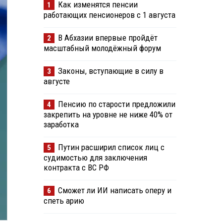
Как изменятся пенсии
1
работающих пенсионеров с 1 августа
В Абхазии впервые пройдёт
2
масштабный молодёжный форум
Законы, вступающие в силу в
3
августе
Пенсию по старости предложили
4
закрепить на уровне не ниже 40% от
заработка
Путин расширил список лиц с
5
судимостью для заключения
контракта с ВС РФ
Сможет ли ИИ написать оперу и
6
спеть арию