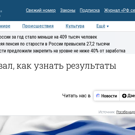
Свежий номер
Законы
Подписка
Журнал «РФ с
ия
и
 мире
Происшествия
Культура
Ещё
Медиацентр
Интервью
Колумнисты
Делова
оссии за год стало меньше на 409 тысяч человек
эксперт
яя пенсия по старости в России превысила 27,2 тысячи
сти предложили закрепить на уровне не ниже 40% от заработка
зал, как узнать результаты
Читать нас в
Источник:
Рособрнад