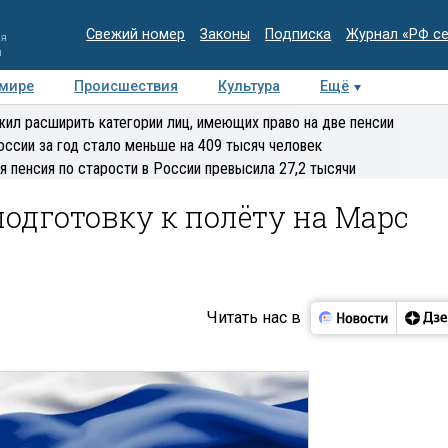
Свежий номер
Законы
Подписка
Журнал «РФ с
ия
и
 мире
Происшествия
Культура
Ещё
Медиацентр
Интервью
Колумнисты
Делова
ил расширить категории лиц, имеющих право на две пенсии
эксперт
оссии за год стало меньше на 409 тысяч человек
я пенсия по старости в России превысила 27,2 тысячи
подготовку к полёту на Марс
Читать нас в