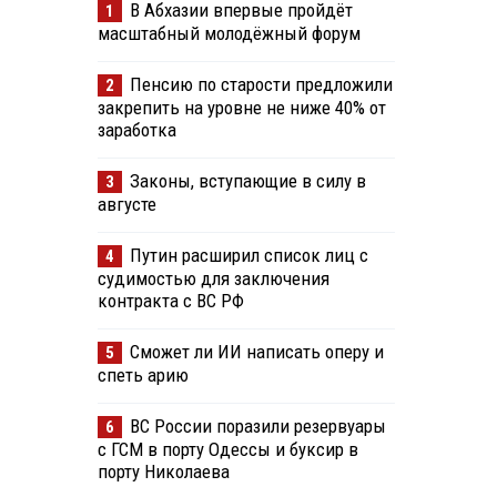
В Абхазии впервые пройдёт
1
масштабный молодёжный форум
Пенсию по старости предложили
2
закрепить на уровне не ниже 40% от
заработка
Законы, вступающие в силу в
3
августе
Путин расширил список лиц с
4
судимостью для заключения
контракта с ВС РФ
Сможет ли ИИ написать оперу и
5
спеть арию
ВС России поразили резервуары
6
с ГСМ в порту Одессы и буксир в
порту Николаева