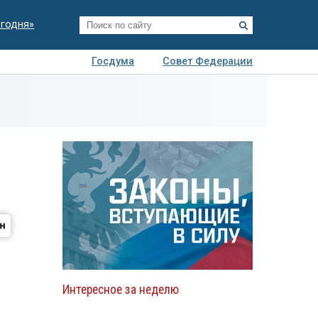
егодня»
Госдума
Совет Федерации
я
Авто
Недвижимость
Технологии
иза
Интересное за неделю