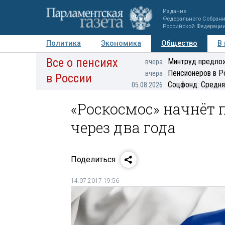
Издание
Федерального Собран
Российской Федераци
Политика
Экономика
Общество
В
Все о пенсиях
Фото
Авторы
Персоны
Мнения
Регионы
Минтруд предлож
вчера
Пенсионеров в Р
вчера
в России
Соцфонд: Средня
05.08.2026
«Роскосмос» начнёт 
через два года
Поделиться
14.07.2017 19:56