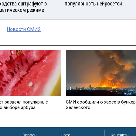
ходства оштрафуют в
популярность нейросетей
матическом режиме
Новости СМИ2
рт развеял популярные
СМИ сообщили о хаосе в бункер
о выборе арбуза
Зеленского
Опросы
Фото
Контакты