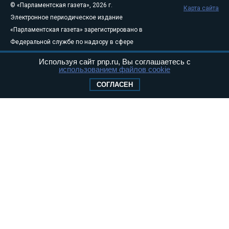
© «Парламентская газета», 2026 г.
Карта сайта
Электронное периодическое издание
«Парламентская газета» зарегистрировано в
Федеральной службе по надзору в сфере
связи, информационных технологий и
Используя сайт pnp.ru, Вы соглашаетесь с
массовых коммуникаций (Роскомнадзор) 05
использованием файлов cookie
августа 2011 года. 18+
СОГЛАСЕН
Свидетельство о регистрации Эл № ФС77-
46097
Учредитель — АНО «Парламентская газета»
Исполняющий обязанности главного
редактора — Абдуллаев М.Р.
Тел.: +7 (495) 637–69–79 E-mail:
pg@pnp.ru
«Парламентская газета» - официальное еженедельное издание
Федерального Собрания РФ. Издается с 1997 года. Учредители
газеты - Государственная Дума и Совет Федерации РФ. Официальный
публикатор федеральных конституционных законов, федеральных
законов и актов палат Федерального Собрания. «Парламентская
газета» имеет пункты печати и представительства в десяти субъектах
федерации.