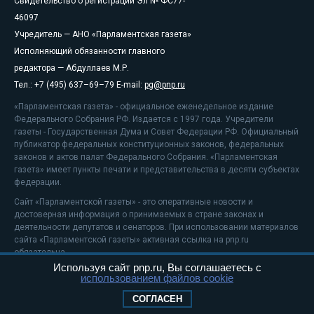
Свидетельство о регистрации Эл № ФС77-
46097
Учредитель — АНО «Парламентская газета»
Исполняющий обязанности главного
редактора — Абдуллаев М.Р.
Тел.: +7 (495) 637–69–79 E-mail:
pg@pnp.ru
«Парламентская газета» - официальное еженедельное издание
Федерального Собрания РФ. Издается с 1997 года. Учредители
газеты - Государственная Дума и Совет Федерации РФ. Официальный
публикатор федеральных конституционных законов, федеральных
законов и актов палат Федерального Собрания. «Парламентская
газета» имеет пункты печати и представительства в десяти субъектах
федерации.
Сайт «Парламентской газеты» - это оперативные новости и
достоверная информация о принимаемых в стране законах и
деятельности депутатов и сенаторов. При использовании материалов
сайта «Парламентской газеты» активная ссылка на pnp.ru
обязательна.
Используя сайт pnp.ru, Вы соглашаетесь с
На информационном ресурсе применяются
рекомендательные
использованием файлов cookie
технологии
Положение о защите персональных данных
СОГЛАСЕН