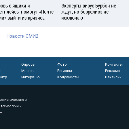
овые ящики и
Эксперты вирус Бурбон не
етплейсы помогут «Почте
ждут, но боррелиоз не
ии» выйти из кризиса
исключают
Новости СМИ2
Опросы
Фото
Контакты
ы
Мнения
Регионы
Реклама
ентр
Интервью
Колумнисты
Вакансии
регистрировано в
 технологий и
8+