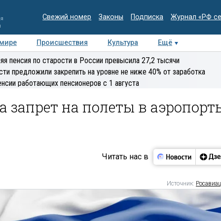
Свежий номер
Законы
Подписка
Журнал «РФ с
ия
и
 мире
Происшествия
Культура
Ещё
Медиацентр
Интервью
Колумнисты
Делова
яя пенсия по старости в России превысила 27,2 тысячи
эксперт
сти предложили закрепить на уровне не ниже 40% от заработка
енсии работающих пенсионеров с 1 августа
 запрет на полеты в аэропорт
Читать нас в
Источник:
Росавиа