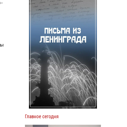
а»
ны
Главное сегодня