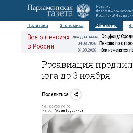
Издание
Федерального Собран
Российской Федераци
Политика
Экономика
Общество
В
Все о пенсиях
Фото
Авторы
Персоны
Мнения
Регионы
Соцфонд: Средн
два дня назад
Пенсию по старо
04.08.2026
в России
Как изменятся п
01.08.2026
Росавиация продлила
юга до 3 ноября
Поделиться
26.10.2022 09:09
Автор:
Руслан Грудцинов