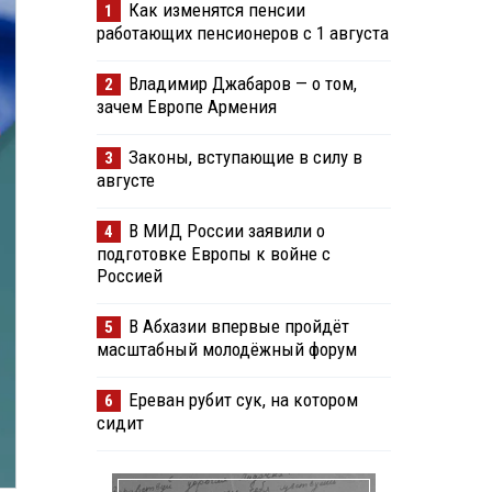
Как изменятся пенсии
1
работающих пенсионеров с 1 августа
Владимир Джабаров — о том,
2
зачем Европе Армения
Законы, вступающие в силу в
3
августе
В МИД России заявили о
4
подготовке Европы к войне с
Россией
В Абхазии впервые пройдёт
5
масштабный молодёжный форум
Ереван рубит сук, на котором
6
сидит