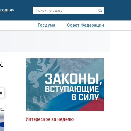
егодня»
Госдума
Совет Федерации
я
Авто
Недвижимость
Технологии
иза
ы
ция
Интересное за неделю