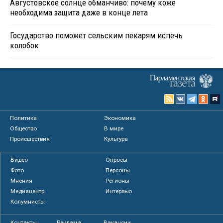
Августовское солнце обманчиво: почему коже
необходима защита даже в конце лета
Государство поможет сельским пекарям испечь
колобок
Политика
Экономика
Общество
В мире
Происшествия
Культура
Видео
Опросы
Фото
Персоны
Мнения
Регионы
Медиацентр
Интервью
Колумнисты
Контакты
Реклама
Вакансии