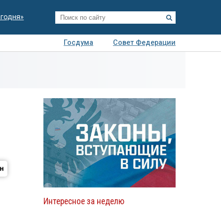
егодня»
Госдума
Совет Федерации
я
Авто
Недвижимость
Технологии
иза
Интересное за неделю