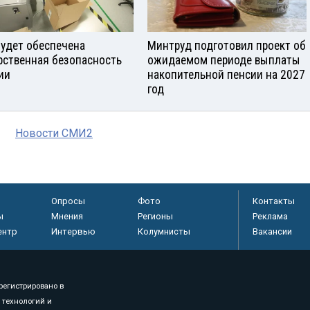
будет обеспечена
Минтруд подготовил проект об
рственная безопасность
ожидаемом периоде выплаты
ии
накопительной пенсии на 2027
год
Новости СМИ2
Опросы
Фото
Контакты
ы
Мнения
Регионы
Реклама
ентр
Интервью
Колумнисты
Вакансии
регистрировано в
 технологий и