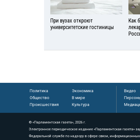
При вузах откроют
Как 
университетские гостиницы
лека
Росс
Политика
Экономика
Видео
Общество
В мире
Персон
Происшествия
Культура
Медиац
© «Парламентская газета», 2026 г.
Электронное периодическое издание «Парламентская газета» за
Федеральной службе по надзору в сфере связи, информационных