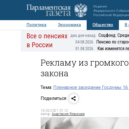
Издание
Федерального Собран
Российской Федераци
Политика
Экономика
Общество
В
Все о пенсиях
Фото
Авторы
Персоны
Мнения
Регионы
Соцфонд: Средн
два дня назад
Пенсию по старо
04.08.2026
в России
Как изменятся п
01.08.2026
Рекламу из громкого
закона
Тема:
Пленарное заседание Госдумы 16 
Поделиться
16.03.2021 01:12
Автор:
Анастасия Яланская