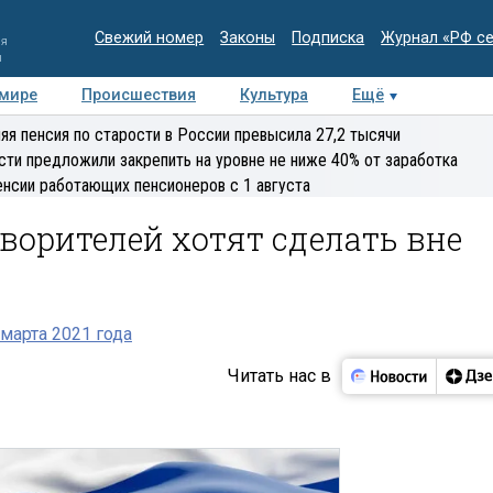
Свежий номер
Законы
Подписка
Журнал «РФ с
ия
и
 мире
Происшествия
Культура
Ещё
Медиацентр
Интервью
Колумнисты
Делова
яя пенсия по старости в России превысила 27,2 тысячи
эксперт
сти предложили закрепить на уровне не ниже 40% от заработка
енсии работающих пенсионеров с 1 августа
ворителей хотят сделать вне
марта 2021 года
Читать нас в