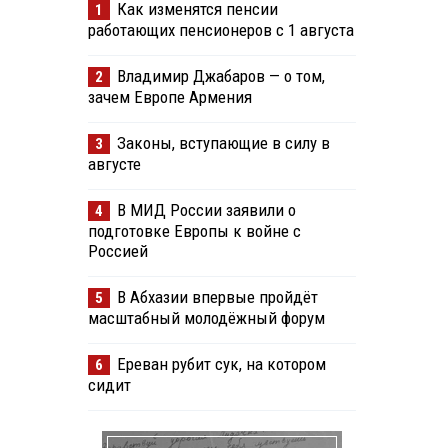
Как изменятся пенсии
1
работающих пенсионеров с 1 августа
Владимир Джабаров — о том,
2
зачем Европе Армения
Законы, вступающие в силу в
3
августе
В МИД России заявили о
4
подготовке Европы к войне с
Россией
В Абхазии впервые пройдёт
5
масштабный молодёжный форум
Ереван рубит сук, на котором
6
сидит