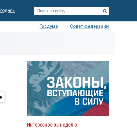
егодня»
Госдума
Совет Федерации
я
Авто
Недвижимость
Технологии
иза
Интересное за неделю