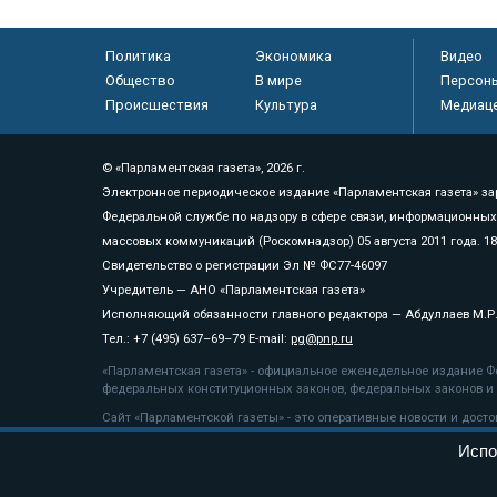
Политика
Экономика
Видео
Общество
В мире
Персон
Происшествия
Культура
Медиац
© «Парламентская газета», 2026 г.
Электронное периодическое издание «Парламентская газета» за
Федеральной службе по надзору в сфере связи, информационных
массовых коммуникаций (Роскомнадзор) 05 августа 2011 года. 1
Свидетельство о регистрации Эл № ФС77-46097
Учредитель — АНО «Парламентская газета»
Исполняющий обязанности главного редактора — Абдуллаев М.Р
Тел.: +7 (495) 637–69–79 E-mail:
pg@pnp.ru
«Парламентская газета» - официальное еженедельное издание Фе
федеральных конституционных законов, федеральных законов и а
Сайт «Парламентской газеты» - это оперативные новости и дост
«Парламентской газеты» активная ссылка на pnp.ru обязательна.
Испо
На информационном ресурсе применяются
рекомендательные т
Положение о защите персональных данных