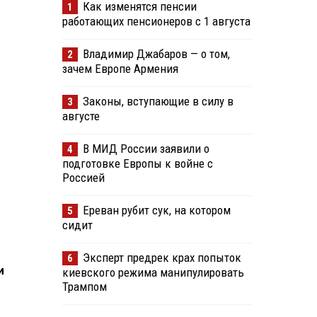
Как изменятся пенсии
1
работающих пенсионеров с 1 августа
Владимир Джабаров — о том,
2
зачем Европе Армения
Законы, вступающие в силу в
3
августе
В МИД России заявили о
4
подготовке Европы к войне с
Россией
Ереван рубит сук, на котором
5
сидит
Эксперт предрек крах попыток
6
и
киевского режима манипулировать
Трампом