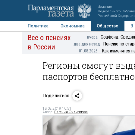
Издание
Федерального Собран
Российской Федераци
Политика
Экономика
Общество
В
Все о пенсиях
Фото
Авторы
Персоны
Мнения
Регионы
Соцфонд: Средня
вчера
Пенсию по стар
два дня назад
в России
Как изменятся п
01.08.2026
Регионы смогут выд
паспортов бесплатно
Поделиться
13.02.2019 10:51
Автор:
Евгения Филиппова