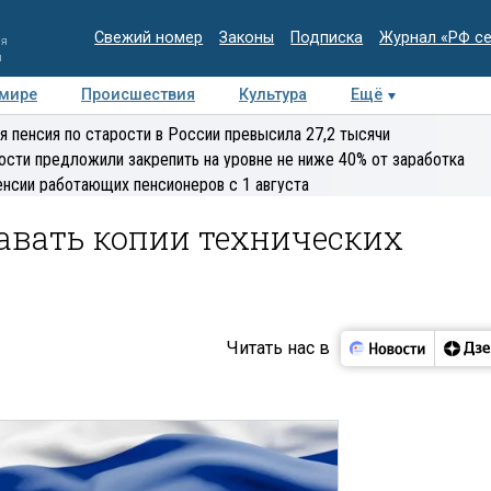
Свежий номер
Законы
Подписка
Журнал «РФ с
ия
и
 мире
Происшествия
Культура
Ещё
Медиацентр
Интервью
Колумнисты
Делова
я пенсия по старости в России превысила 27,2 тысячи
эксперт
ости предложили закрепить на уровне не ниже 40% от заработка
енсии работающих пенсионеров с 1 августа
авать копии технических
Читать нас в