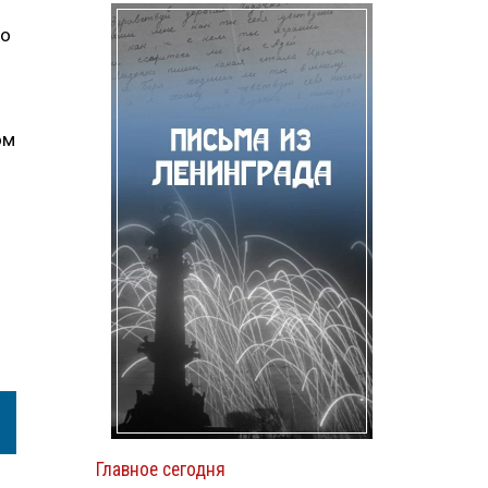
го
ом
Главное сегодня