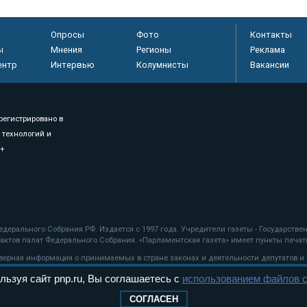
Опросы
Фото
Контакты
ы
Мнения
Регионы
Реклама
ентр
Интервью
Колумнисты
Вакансии
регистрировано в
 технологий и
8+
.
дерального Собрания РФ. Издается с 1997 года. Учредители газеты - Государств
ктов палат Федерального Собрания. «Парламентская газета» имеет пункты печати
оверная информация о принимаемых в стране законах и деятельности депутатов и
льзуя сайт pnp.ru, Вы соглашаетесь с
использованием файлов c
ехнологии
СОГЛАСЕН