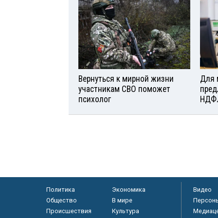
Вернуться к мирной жизни
Для 
участникам СВО поможет
пред
психолог
НДФ
Политика
Экономика
Видео
Общество
В мире
Персон
Происшествия
Культура
Медиац