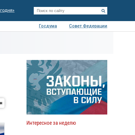
егодня»
Госдума
Совет Федерации
я
Авто
Недвижимость
Технологии
иза
Интересное за неделю