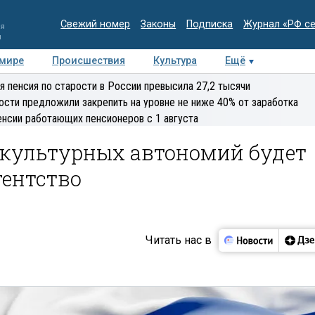
Свежий номер
Законы
Подписка
Журнал «РФ с
ия
и
 мире
Происшествия
Культура
Ещё
Медиацентр
Интервью
Колумнисты
Делова
я пенсия по старости в России превысила 27,2 тысячи
эксперт
ости предложили закрепить на уровне не ниже 40% от заработка
енсии работающих пенсионеров с 1 августа
-культурных автономий будет
гентство
Читать нас в