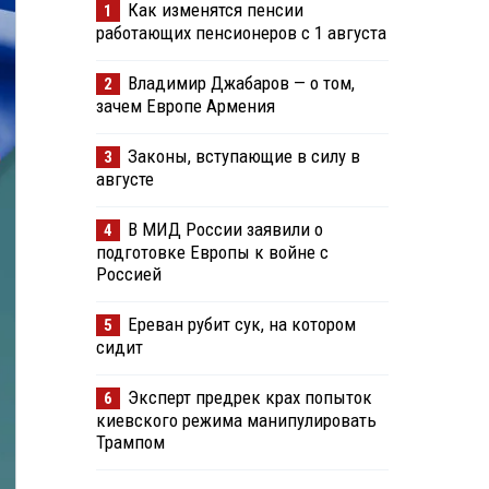
Как изменятся пенсии
1
работающих пенсионеров с 1 августа
Владимир Джабаров — о том,
2
зачем Европе Армения
Законы, вступающие в силу в
3
августе
В МИД России заявили о
4
подготовке Европы к войне с
Россией
Ереван рубит сук, на котором
5
сидит
Эксперт предрек крах попыток
6
киевского режима манипулировать
Трампом