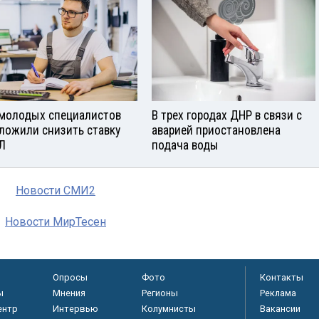
молодых специалистов
В трех городах ДНР в связи с
ложили снизить ставку
аварией приостановлена
Л
подача воды
Новости СМИ2
Новости МирТесен
Опросы
Фото
Контакты
ы
Мнения
Регионы
Реклама
ентр
Интервью
Колумнисты
Вакансии