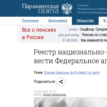
Издание
Федерального Собран
Российской Федераци
Политика
Экономика
Общество
В
Все о пенсиях
Фото
Авторы
Персоны
Мнения
Регионы
Соцфонд: Средня
вчера
Пенсию по стар
два дня назад
в России
Как изменятся п
01.08.2026
Реестр национально
вести Федеральное а
Тема:
Какие законы вступают в силу
Поделиться
29.09.2022 01:07
Автор:
Юлия Сапрыгина