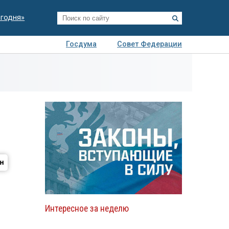
егодня»
Госдума
Совет Федерации
я
Авто
Недвижимость
Технологии
иза
Интересное за неделю