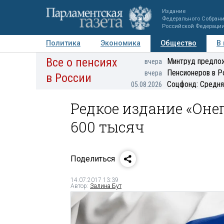
Издание
Федерального Собран
Российской Федераци
Политика
Экономика
Общество
В
Все о пенсиях
Фото
Авторы
Персоны
Мнения
Регионы
Минтруд предлож
вчера
Пенсионеров в Р
вчера
в России
Соцфонд: Средня
05.08.2026
Редкое издание «Оне
600 тысяч
Поделиться
14.07.2017 13:39
Автор:
Залина Бут