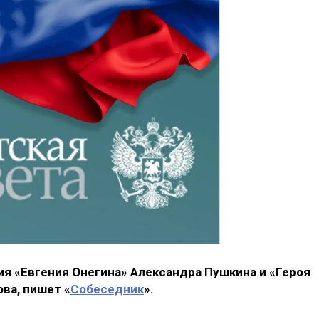
я «Евгения Онегина» Александра Пушкина и «Героя
ва, пишет «
Собеседник
».