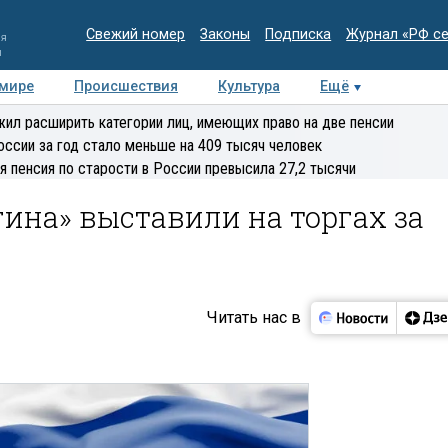
Свежий номер
Законы
Подписка
Журнал «РФ с
ия
и
 мире
Происшествия
Культура
Ещё
Медиацентр
Интервью
Колумнисты
Делова
ил расширить категории лиц, имеющих право на две пенсии
эксперт
оссии за год стало меньше на 409 тысяч человек
я пенсия по старости в России превысила 27,2 тысячи
гина» выставили на торгах за
Читать нас в