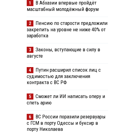
В Абхазии впервые пройдёт
1
масштабный молодёжный форум
Пенсию по старости предложили
2
закрепить на уровне не ниже 40% от
заработка
Законы, вступающие в силу в
3
августе
Путин расширил список лиц с
4
судимостью для заключения
контракта с ВС РФ
Сможет ли ИИ написать оперу и
5
спеть арию
ВС России поразили резервуары
6
с ГСМ в порту Одессы и буксир в
порту Николаева