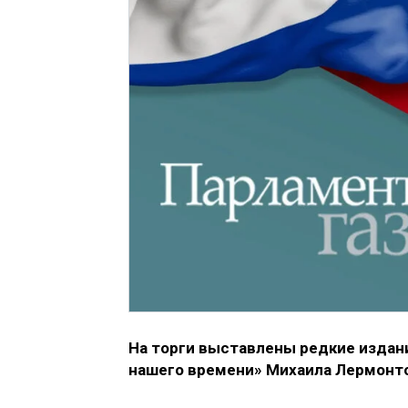
На торги выставлены редкие издани
нашего времени» Михаила Лермонто