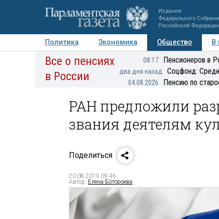
Издание
Федерального Собран
Российской Федераци
Политика
Экономика
Общество
В
Все о пенсиях
Фото
Авторы
Персоны
Мнения
Регионы
Пенсионеров в Р
08:17
Соцфонд: Средн
два дня назад
в России
Пенсию по старо
04.08.2026
РАН предложили раз
звания деятелям ку
Поделиться
20.08.2019 09:46
Автор:
Елена Ботороева