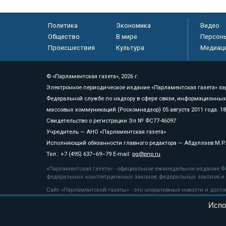
Политика
Экономика
Видео
Общество
В мире
Персон
Происшествия
Культура
Медиац
© «Парламентская газета», 2026 г.
Электронное периодическое издание «Парламентская газета» за
Федеральной службе по надзору в сфере связи, информационных
массовых коммуникаций (Роскомнадзор) 05 августа 2011 года. 1
Свидетельство о регистрации Эл № ФС77-46097
Учредитель — АНО «Парламентская газета»
Исполняющий обязанности главного редактора — Абдуллаев М.Р
Тел.: +7 (495) 637–69–79 E-mail:
pg@pnp.ru
«Парламентская газета» - официальное еженедельное издание Фе
федеральных конституционных законов, федеральных законов и а
Сайт «Парламентской газеты» - это оперативные новости и дост
«Парламентской газеты» активная ссылка на pnp.ru обязательна.
Испо
На информационном ресурсе применяются
рекомендательные т
Положение о защите персональных данных