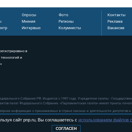
Опросы
Фото
Контакты
ы
Мнения
Регионы
Реклама
ентр
Интервью
Колумнисты
Вакансии
регистрировано в
 технологий и
8+
.
дерального Собрания РФ. Издается с 1997 года. Учредители газеты - Государств
ктов палат Федерального Собрания. «Парламентская газета» имеет пункты печати
оверная информация о принимаемых в стране законах и деятельности депутатов и
льзуя сайт pnp.ru, Вы соглашаетесь с
использованием файлов c
ехнологии
СОГЛАСЕН