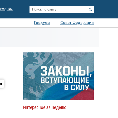
егодня»
Госдума
Совет Федерации
я
Авто
Недвижимость
Технологии
иза
Интересное за неделю