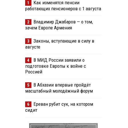
Как изменятся пенсии
1
работающих пенсионеров с 1 августа
Владимир Джабаров — о том,
2
зачем Европе Армения
Законы, вступающие в силу в
3
августе
В МИД России заявили о
4
подготовке Европы к войне с
Россией
В Абхазии впервые пройдёт
5
масштабный молодёжный форум
Ереван рубит сук, на котором
6
сидит