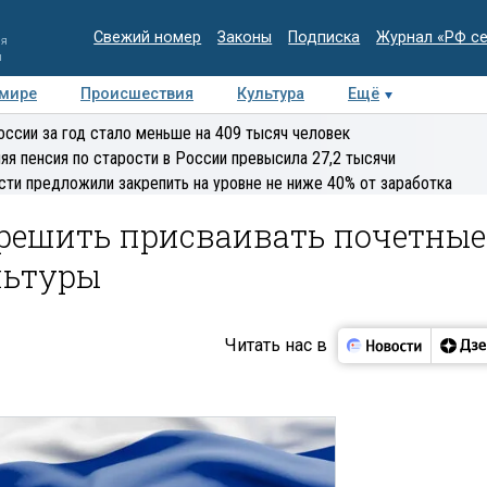
Свежий номер
Законы
Подписка
Журнал «РФ с
ия
и
 мире
Происшествия
Культура
Ещё
Медиацентр
Интервью
Колумнисты
Делова
оссии за год стало меньше на 409 тысяч человек
эксперт
яя пенсия по старости в России превысила 27,2 тысячи
сти предложили закрепить на уровне не ниже 40% от заработка
решить присваивать почетные
льтуры
Читать нас в