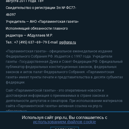
августа 2011 года. 18+
Свидетельство о регистрации Эл № ФС77-
46097
Учредитель — АНО «Парламентская газета»
Исполняющий обязанности главного
редактора — Абдуллаев М.Р.
Тел.: +7 (495) 637–69–79 E-mail:
pg@pnp.ru
«Парламентская газета» - официальное еженедельное издание
Федерального Собрания РФ. Издается с 1997 года. Учредители
газеты - Государственная Дума и Совет Федерации РФ. Официальный
публикатор федеральных конституционных законов, федеральных
законов и актов палат Федерального Собрания. «Парламентская
газета» имеет пункты печати и представительства в десяти субъектах
федерации.
Сайт «Парламентской газеты» - это оперативные новости и
достоверная информация о принимаемых в стране законах и
деятельности депутатов и сенаторов. При использовании материалов
сайта «Парламентской газеты» активная ссылка на pnp.ru
обязательна.
Используя сайт pnp.ru, Вы соглашаетесь с
На информационном ресурсе применяются
рекомендательные
использованием файлов cookie
технологии