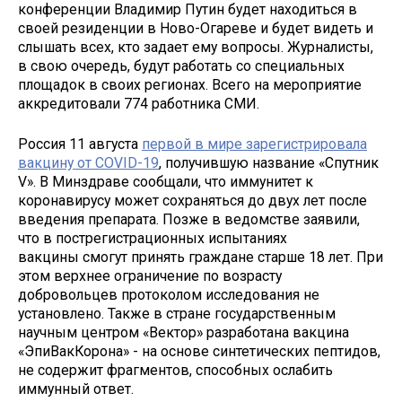
конференции Владимир Путин будет находиться в
своей резиденции в Ново-Огареве и будет видеть и
слышать всех, кто задает ему вопросы. Журналисты,
в свою очередь, будут работать со специальных
площадок в своих регионах. Всего на мероприятие
аккредитовали 774 работника СМИ.
Россия 11 августа
первой в мире зарегистрировала
вакцину от COVID-19
, получившую название «Спутник
V». В Минздраве сообщали, что иммунитет к
коронавирусу может сохраняться до двух лет после
введения препарата. Позже в ведомстве заявили,
что в пострегистрационных испытаниях
вакцины смогут принять граждане старше 18 лет. При
этом верхнее ограничение по возрасту
добровольцев протоколом исследования не
установлено. Также в стране государственным
научным центром «Вектор» разработана вакцина
«ЭпиВакКорона» - на основе синтетических пептидов,
не содержит фрагментов, способных ослабить
иммунный ответ.