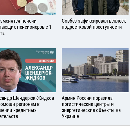
изменятся пенсии
Совбез зафиксировал всплеск
тающих пенсионеров с 1
подростковой преступности
ста
сандр Шендерюк-Жидков
Армия России поразила
помощи регионам в
логистические центры и
шении кредитных
энергетические объекты на
ательств
Украине