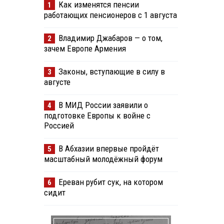
Как изменятся пенсии
1
работающих пенсионеров с 1 августа
Владимир Джабаров — о том,
2
зачем Европе Армения
Законы, вступающие в силу в
3
августе
В МИД России заявили о
4
подготовке Европы к войне с
Россией
В Абхазии впервые пройдёт
5
масштабный молодёжный форум
Ереван рубит сук, на котором
6
сидит