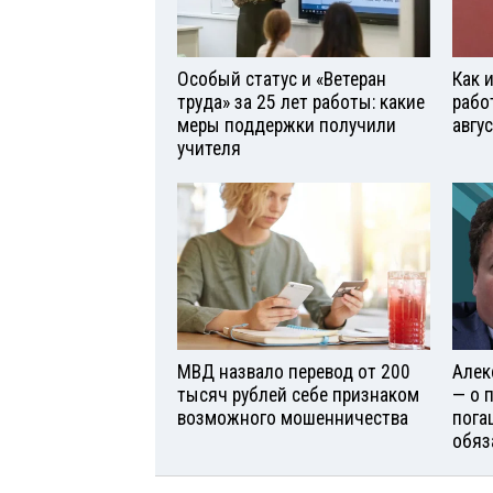
Особый статус и «Ветеран
Как 
труда» за 25 лет работы: какие
рабо
меры поддержки получили
авгу
учителя
МВД назвало перевод от 200
Алек
тысяч рублей себе признаком
— о 
возможного мошенничества
пога
обяз