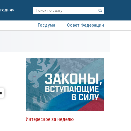
егодня»
Госдума
Совет Федерации
я
Авто
Недвижимость
Технологии
иза
Интересное за неделю