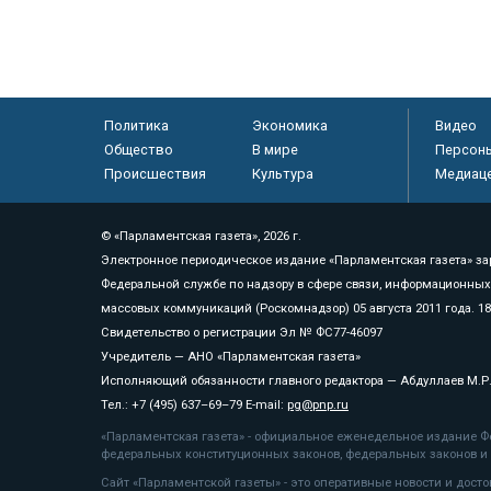
Политика
Экономика
Видео
Общество
В мире
Персон
Происшествия
Культура
Медиац
© «Парламентская газета», 2026 г.
Электронное периодическое издание «Парламентская газета» за
Федеральной службе по надзору в сфере связи, информационных
массовых коммуникаций (Роскомнадзор) 05 августа 2011 года. 1
Свидетельство о регистрации Эл № ФС77-46097
Учредитель — АНО «Парламентская газета»
Исполняющий обязанности главного редактора — Абдуллаев М.Р
Тел.: +7 (495) 637–69–79 E-mail:
pg@pnp.ru
«Парламентская газета» - официальное еженедельное издание Фе
федеральных конституционных законов, федеральных законов и а
Сайт «Парламентской газеты» - это оперативные новости и дост