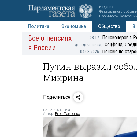
Издание
Федерального Собран
Российской Федераци
Политика
Экономика
Общество
В
Все о пенсиях
Фото
Авторы
Персоны
Мнения
Регионы
Пенсионеров в Р
08:17
Соцфонд: Средн
два дня назад
в России
Пенсию по старо
04.08.2026
Путин выразил собо
Микрина
Поделиться
05.05.2020 16:40
Автор:
Егор Павленко