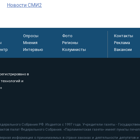
Новости СМИ2
Опросы
Фото
Контакты
ы
Мнения
Регионы
Реклама
ентр
Интервью
Колумнисты
Вакансии
регистрировано в
 технологий и
8+
.
дерального Собрания РФ. Издается с 1997 года. Учредители газеты - Государств
ктов палат Федерального Собрания. «Парламентская газета» имеет пункты печати
оверная информация о принимаемых в стране законах и деятельности депутатов и