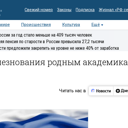
Свежий номер
Законы
Подписка
Журнал «РФ с
ия
и
 мире
Происшествия
Культура
Ещё
Медиацентр
Интервью
Колумнисты
Делова
оссии за год стало меньше на 409 тысяч человек
эксперт
яя пенсия по старости в России превысила 27,2 тысячи
сти предложили закрепить на уровне не ниже 40% от заработка
лезнования родным академика
Читать нас в