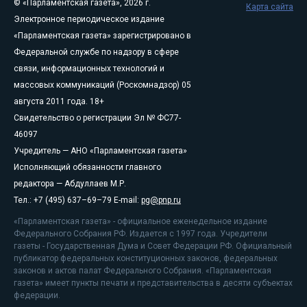
© «Парламентская газета», 2026 г.
Карта сайта
Электронное периодическое издание
«Парламентская газета» зарегистрировано в
Федеральной службе по надзору в сфере
связи, информационных технологий и
массовых коммуникаций (Роскомнадзор) 05
августа 2011 года. 18+
Свидетельство о регистрации Эл № ФС77-
46097
Учредитель — АНО «Парламентская газета»
Исполняющий обязанности главного
редактора — Абдуллаев М.Р.
Тел.: +7 (495) 637–69–79 E-mail:
pg@pnp.ru
«Парламентская газета» - официальное еженедельное издание
Федерального Собрания РФ. Издается с 1997 года. Учредители
газеты - Государственная Дума и Совет Федерации РФ. Официальный
публикатор федеральных конституционных законов, федеральных
законов и актов палат Федерального Собрания. «Парламентская
газета» имеет пункты печати и представительства в десяти субъектах
федерации.