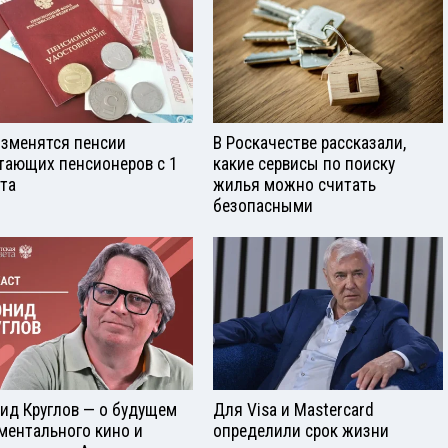
изменятся пенсии
В Роскачестве рассказали,
тающих пенсионеров с 1
какие сервисы по поиску
ста
жилья можно считать
безопасными
ид Круглов — о будущем
Для Visа и Mastercard
ментального кино и
определили срок жизни