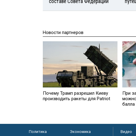
составе Совета Федерации
путе
Новости партнеров
Почему Трамп разрешил Киеву
При за
производить ракеты для Patriot
можно
балла
Политика
Экономика
Видео