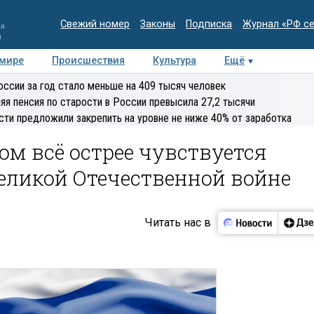
Свежий номер
Законы
Подписка
Журнал «РФ с
ия
и
 мире
Происшествия
Культура
Ещё
Медиацентр
Интервью
Колумнисты
Делова
оссии за год стало меньше на 409 тысяч человек
эксперт
яя пенсия по старости в России превысила 27,2 тысячи
сти предложили закрепить на уровне не ниже 40% от заработка
ом всё острее чувствуется
еликой Отечественной войне
Читать нас в