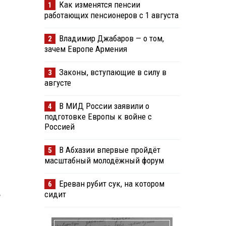
Как изменятся пенсии
1
работающих пенсионеров с 1 августа
Владимир Джабаров — о том,
2
зачем Европе Армения
Законы, вступающие в силу в
3
августе
В МИД России заявили о
4
подготовке Европы к войне с
Россией
В Абхазии впервые пройдёт
5
масштабный молодёжный форум
Ереван рубит сук, на котором
6
,
сидит