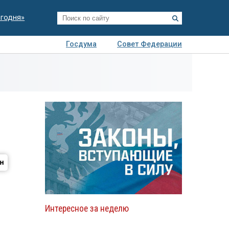
егодня»
Госдума
Совет Федерации
я
Авто
Недвижимость
Технологии
иза
Интересное за неделю