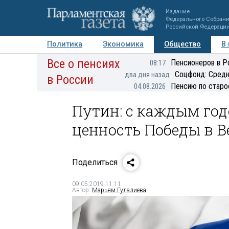
Издание
Федерального Собран
Российской Федераци
Политика
Экономика
Общество
В
Все о пенсиях
Фото
Авторы
Персоны
Мнения
Регионы
Пенсионеров в Р
08:17
Соцфонд: Средн
два дня назад
в России
Пенсию по старо
04.08.2026
Путин: с каждым год
ценность Победы в В
Поделиться
09.05.2019 11:11
Автор:
Марьям Гулалиева