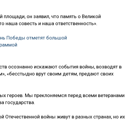
 площади, он заявил, что память о Великой
это наша совесть и наша ответственность».
ень Победы отметят большой
граммой
рств осознанно искажают события войны, возводят в
м», «бесстыдно врут своим детям, предают своих
ых героев. Мы преклоняемся перед всеми ветеранами
ва государства.
ой Отечественной войны живут в разных странах, но их